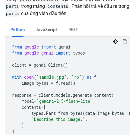
parts
trong mảng
contents
. Phản hồi trả về đầu ra trong
parts
của ứng viên đầu tiên.
Python
JavaScript
REST
from
google
import
genai
from
google.genai
import
types
client
=
genai
.
Client
()
with
open
(
"sample.jpg"
,
"rb"
)
as
f
:
image_bytes
=
f
.
read
()
response
=
client
.
models
.
generate_content
(
model
=
"gemini-2.5-flash-lite"
,
contents
=
[
types
.
Part
.
from_bytes
(
data
=
image_bytes
,
mi
"Describe this image."
,
],
)