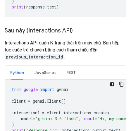
)
print
(
response
.
text
)
Sau này (Interactions API)
Interactions API quản lý trạng thái trên máy chủ. Bạn tiếp
tục cuộc trò chuyện bằng cách tham chiếu đến
previous_interaction_id
.
Python
JavaScript
REST
from
google
import
genai
client
=
genai
.
Client
()
interaction1
=
client
.
interactions
.
create
(
model
=
"gemini-3.6-flash"
,
input
=
"Hi, my name i
)
print
(
"Response 1:"
,
interaction1
.
output_text
)