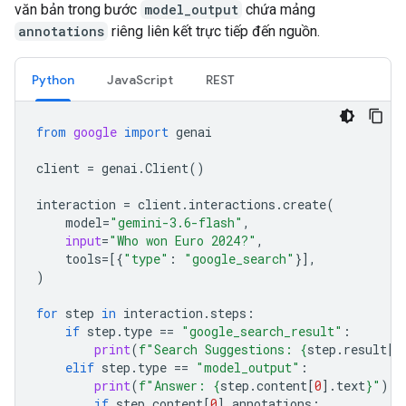
văn bản trong bước
model_output
chứa mảng
annotations
riêng liên kết trực tiếp đến nguồn.
Python
JavaScript
REST
from
google
import
genai
client
=
genai
.
Client
()
interaction
=
client
.
interactions
.
create
(
model
=
"gemini-3.6-flash"
,
input
=
"Who won Euro 2024?"
,
tools
=
[{
"type"
:
"google_search"
}],
)
for
step
in
interaction
.
steps
:
if
step
.
type
==
"google_search_result"
:
print
(
f
"Search Suggestions: 
{
step
.
result
[
0
elif
step
.
type
==
"model_output"
:
print
(
f
"Answer: 
{
step
.
content
[
0
]
.
text
}
"
)
if
step
.
content
[
0
]
.
annotations
: