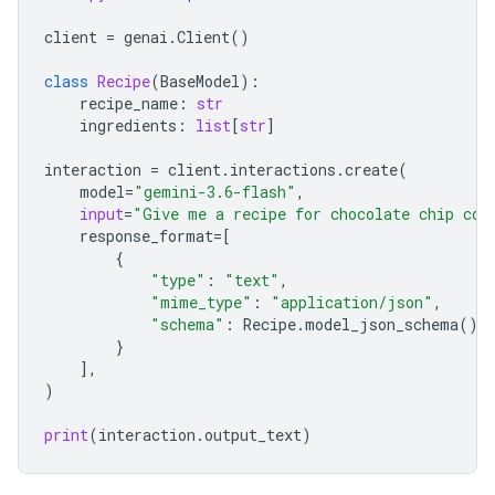
client
=
genai
.
Client
()
class
Recipe
(
BaseModel
):
recipe_name
:
str
ingredients
:
list
[
str
]
interaction
=
client
.
interactions
.
create
(
model
=
"gemini-3.6-flash"
,
input
=
"Give me a recipe for chocolate chip coo
response_format
=
[
{
"type"
:
"text"
,
"mime_type"
:
"application/json"
,
"schema"
:
Recipe
.
model_json_schema
(),
}
],
)
print
(
interaction
.
output_text
)