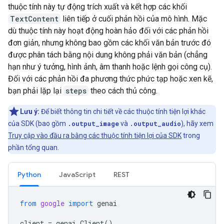
thuộc tính này tự động trích xuất và kết hợp các khối
TextContent
liên tiếp ở cuối phản hồi của mô hình. Mặc
dù thuộc tính này hoạt động hoàn hảo đối với các phản hồi
đơn giản, nhưng không bao gồm các khối văn bản trước đó
được phân tách bằng nội dung không phải văn bản (chẳng
hạn như ý tưởng, hình ảnh, âm thanh hoặc lệnh gọi công cụ).
Đối với các phản hồi đa phương thức phức tạp hoặc xen kẽ,
bạn phải lặp lại
steps
theo cách thủ công.
Lưu ý:
Để biết thông tin chi tiết về các thuộc tính tiện lợi khác
của SDK (bao gồm
.output_image
và
.output_audio
), hãy xem
Truy cập vào đầu ra bằng các thuộc tính tiện lợi của SDK
trong
phần tổng quan.
Python
JavaScript
REST
from
google
import
genai
client
=
genai
.
Client
()