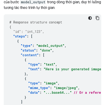
của bước
model_output
trong dòng thời gian, duy trì luồng
tương tác theo trình tự thời gian.
#
Respo
nse
s
tru
c
ture
co
n
cep
t
{
"id"
:
"int_123"
,
"steps"
:
[
{
"type"
:
"model_output"
,
"status"
:
"done"
,
"content"
:
[
{
"type"
:
"text"
,
"text"
:
"Here is your generated image:
},
{
"type"
:
"image"
,
"mime_type"
:
"image/jpeg"
,
"data"
:
"...base64..."
// Or a referen
}
]