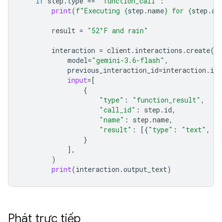
if
step
.
type
==
"function_call"
:
print
(
f
"Executing 
{
step
.
name
}
 for 
{
step
.
ar
result
=
"52°F and rain"
interaction
=
client
.
interactions
.
create
(
model
=
"gemini-3.6-flash"
,
previous_interaction_id
=
interaction
.
id
,
input
=
[
{
"type"
:
"function_result"
,
"call_id"
:
step
.
id
,
"name"
:
step
.
name
,
"result"
:
[{
"type"
:
"text"
,
"
}
],
)
print
(
interaction
.
output_text
)
Phát trực tiếp