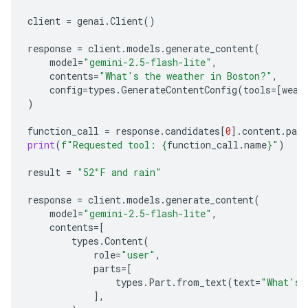
client
=
genai
.
Client
()
response
=
client
.
models
.
generate_content
(
model
=
"gemini-2.5-flash-lite"
,
contents
=
"What's the weather in Boston?"
,
config
=
types
.
GenerateContentConfig
(
tools
=
[
weat
)
function_call
=
response
.
candidates
[
0
]
.
content
.
part
print
(
f
"Requested tool: 
{
function_call
.
name
}
"
)
result
=
"52°F and rain"
response
=
client
.
models
.
generate_content
(
model
=
"gemini-2.5-flash-lite"
,
contents
=
[
types
.
Content
(
role
=
"user"
,
parts
=
[
types
.
Part
.
from_text
(
text
=
"What's 
],