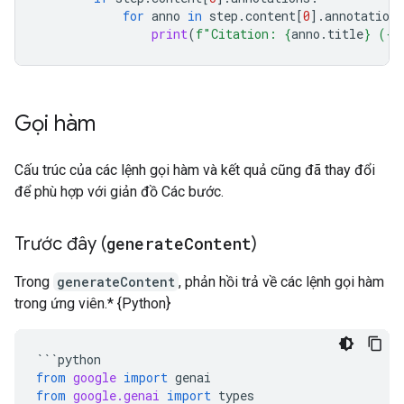
for
anno
in
step
.
content
[
0
]
.
annotations
print
(
f
"Citation: 
{
anno
.
title
}
 (
{
a
Gọi hàm
Cấu trúc của các lệnh gọi hàm và kết quả cũng đã thay đổi
để phù hợp với giản đồ Các bước.
Trước đây (
generate
Content
)
Trong
generateContent
, phản hồi trả về các lệnh gọi hàm
trong ứng viên.* {Python}
```
python
from
google
import
genai
from
google.genai
import
types