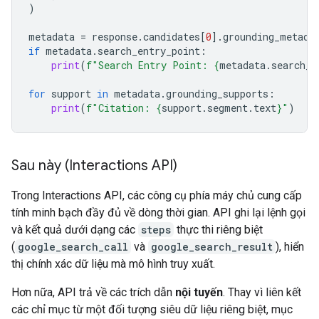
)
metadata
=
response
.
candidates
[
0
]
.
grounding_metada
if
metadata
.
search_entry_point
:
print
(
f
"Search Entry Point: 
{
metadata
.
search_e
for
support
in
metadata
.
grounding_supports
:
print
(
f
"Citation: 
{
support
.
segment
.
text
}
"
)
Sau này (Interactions API)
Trong Interactions API, các công cụ phía máy chủ cung cấp
tính minh bạch đầy đủ về dòng thời gian. API ghi lại lệnh gọi
và kết quả dưới dạng các
steps
thực thi riêng biệt
(
google_search_call
và
google_search_result
), hiển
thị chính xác dữ liệu mà mô hình truy xuất.
Hơn nữa, API trả về các trích dẫn
nội tuyến
. Thay vì liên kết
các chỉ mục từ một đối tượng siêu dữ liệu riêng biệt, mục