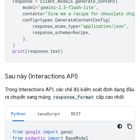
response
=
client
.
models
.
generate_content
(
model
=
"gemini-2.5-flash-lite"
,
contents
=
"Give me a recipe for chocolate chip 
config
=
types
.
GenerateContentConfig
(
response_mime_type
=
"application/json"
,
response_schema
=
Recipe
,
),
)
print
(
response
.
text
)
Sau này (Interactions API)
Trong Interactions API, các chế độ kiểm soát định dạng đầu
ra chuyển sang mảng
response_format
cấp cao nhất.
Python
JavaScript
REST
from
google
import
genai
from
pydantic
import
BaseModel