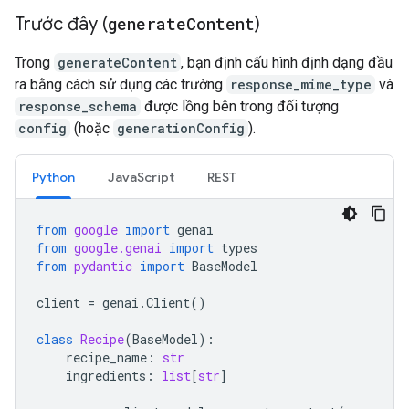
Trước đây (
generate
Content
)
Trong
generateContent
, bạn định cấu hình định dạng đầu
ra bằng cách sử dụng các trường
response_mime_type
và
response_schema
được lồng bên trong đối tượng
config
(hoặc
generationConfig
).
Python
JavaScript
REST
from
google
import
genai
from
google.genai
import
types
from
pydantic
import
BaseModel
client
=
genai
.
Client
()
class
Recipe
(
BaseModel
):
recipe_name
:
str
ingredients
:
list
[
str
]