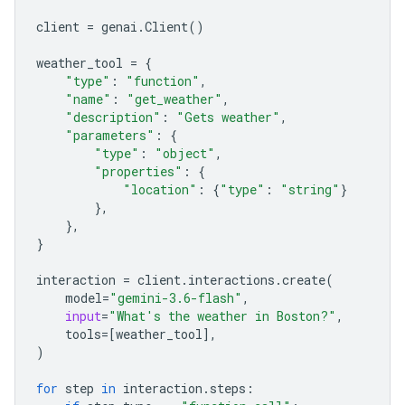
client
=
genai
.
Client
()
weather_tool
=
{
"type"
:
"function"
,
"name"
:
"get_weather"
,
"description"
:
"Gets weather"
,
"parameters"
:
{
"type"
:
"object"
,
"properties"
:
{
"location"
:
{
"type"
:
"string"
}
},
},
}
interaction
=
client
.
interactions
.
create
(
model
=
"gemini-3.6-flash"
,
input
=
"What's the weather in Boston?"
,
tools
=
[
weather_tool
],
)
for
step
in
interaction
.
steps
: