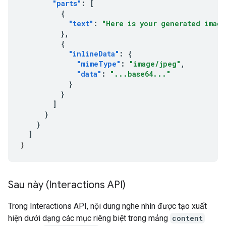
"parts"
:
[
{
"text"
:
"Here is your generated imag
},
{
"inlineData"
:
{
"mimeType"
:
"image/jpeg"
,
"data"
:
"...base64..."
}
}
]
}
}
]
}
Sau này (Interactions API)
Trong Interactions API, nội dung nghe nhìn được tạo xuất
hiện dưới dạng các mục riêng biệt trong mảng
content