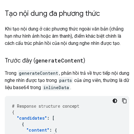
Tạo nội dung đa phương thức
Khi tạo nội dung ở các phương thức ngoài văn bản (chẳng
hạn như hình ảnh hoặc âm thanh), điểm khác biệt chính là
cách cấu trúc phản hồi của nội dung nghe nhìn được tạo.
Trước đây (
generate
Content
)
Trong
generateContent
, phản hồi trả về trực tiếp nội dung
nghe nhìn được tạo trong
parts
của ứng viên, thường là dữ
liệu base64 trong
inlineData
.
#
Respo
nse
s
tru
c
ture
co
n
cep
t
{
"candidates"
:
[
{
"content"
:
{