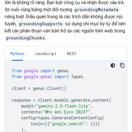
lớn là không rõ ràng. Bạn bật công cụ và nhận được câu trả
lời cuối cùng bằng một đối tượng
groundingMetadata
riêng biệt. Điều quan trọng là các trích dẫn không được nội
tuyến;
groundingSupports
sử dụng chỉ mục ký tự để liên
kết các phân đoạn văn bản trở lại các nguồn trên web trong
groundingChunks
.
Python
JavaScript
REST
from
google
import
genai
from
google.genai
import
types
client
=
genai
.
Client
()
response
=
client
.
models
.
generate_content
(
model
=
"gemini-2.5-flash-lite"
,
contents
=
"Who won Euro 2024?"
,
config
=
types
.
GenerateContentConfig
(
tools
=
[{
"google_search"
:
{}}]
),