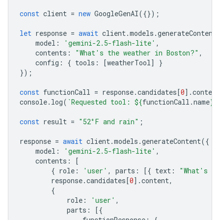
const
client
=
new
GoogleGenAI
({});
let
response
=
await
client
.
models
.
generateContent
model
:
'gemini-2.5-flash-lite'
,
contents
:
"What's the weather in Boston?"
,
config
:
{
tools
:
[
weatherTool
]
}
});
const
functionCall
=
response
.
candidates
[
0
].
content
console
.
log
(
`Requested tool: 
${
functionCall
.
name
}
`
const
result
=
"52°F and rain"
;
response
=
await
client
.
models
.
generateContent
({
model
:
'gemini-2.5-flash-lite'
,
contents
:
[
{
role
:
'user'
,
parts
:
[{
text
:
"What's th
response
.
candidates
[
0
].
content
,
{
role
:
'user'
,
parts
:
[{
functionResponse
:
{