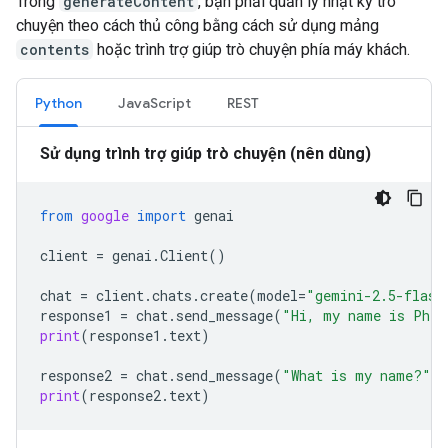
Trong
generateContent
, bạn phải quản lý nhật ký trò
chuyện theo cách thủ công bằng cách sử dụng mảng
contents
hoặc trình trợ giúp trò chuyện phía máy khách.
Python
JavaScript
REST
Sử dụng trình trợ giúp trò chuyện (nên dùng)
from
google
import
genai
client
=
genai
.
Client
()
chat
=
client
.
chats
.
create
(
model
=
"gemini-2.5-flash
response1
=
chat
.
send_message
(
"Hi, my name is Phil
print
(
response1
.
text
)
response2
=
chat
.
send_message
(
"What is my name?"
)
print
(
response2
.
text
)