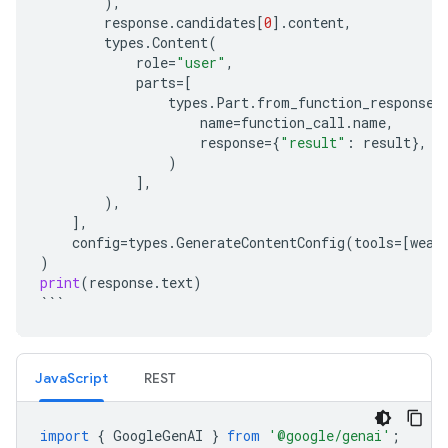
),
response
.
candidates
[
0
]
.
content
,
types
.
Content
(
role
=
"user"
,
parts
=
[
types
.
Part
.
from_function_response
(
name
=
function_call
.
name
,
response
=
{
"result"
:
result
},
)
],
),
],
config
=
types
.
GenerateContentConfig
(
tools
=
[
weat
)
print
(
response
.
text
)
```
JavaScript
REST
import
{
GoogleGenAI
}
from
'@google/genai'
;