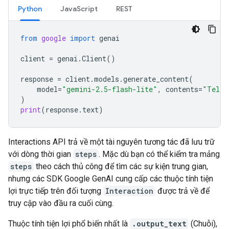
Python
JavaScript
REST
from
google
import
genai
client
=
genai
.
Client
()
response
=
client
.
models
.
generate_content
(
model
=
"gemini-2.5-flash-lite"
,
contents
=
"Tell 
)
print
(
response
.
text
)
Interactions API trả về một tài nguyên tương tác đã lưu trữ
với dòng thời gian
steps
. Mặc dù bạn có thể kiểm tra mảng
steps
theo cách thủ công để tìm các sự kiện trung gian,
nhưng các SDK Google GenAI cung cấp các thuộc tính tiện
lợi trực tiếp trên đối tượng
Interaction
được trả về để
truy cập vào đầu ra cuối cùng.
Thuộc tính tiện lợi phổ biến nhất là
.output_text
(Chuỗi),