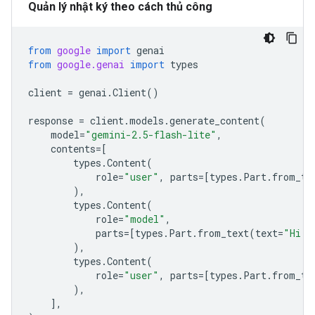
Quản lý nhật ký theo cách thủ công
from
google
import
genai
from
google.genai
import
types
client
=
genai
.
Client
()
response
=
client
.
models
.
generate_content
(
model
=
"gemini-2.5-flash-lite"
,
contents
=
[
types
.
Content
(
role
=
"user"
,
parts
=
[
types
.
Part
.
from_te
),
types
.
Content
(
role
=
"model"
,
parts
=
[
types
.
Part
.
from_text
(
text
=
"Hi P
),
types
.
Content
(
role
=
"user"
,
parts
=
[
types
.
Part
.
from_te
),
],