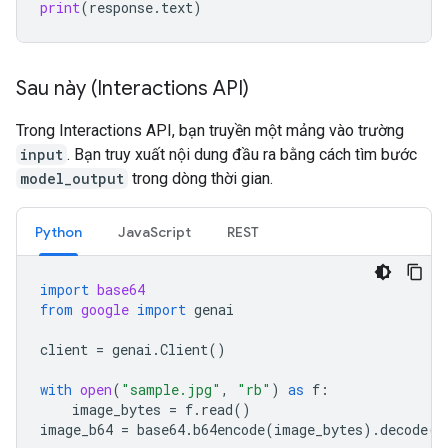
print
(
response
.
text
)
Sau này (Interactions API)
Trong Interactions API, bạn truyền một mảng vào trường
input
. Bạn truy xuất nội dung đầu ra bằng cách tìm bước
model_output
trong dòng thời gian.
Python
JavaScript
REST
import
base64
from
google
import
genai
client
=
genai
.
Client
()
with
open
(
"sample.jpg"
,
"rb"
)
as
f
:
image_bytes
=
f
.
read
()
image_b64
=
base64
.
b64encode
(
image_bytes
)
.
decode
(
"