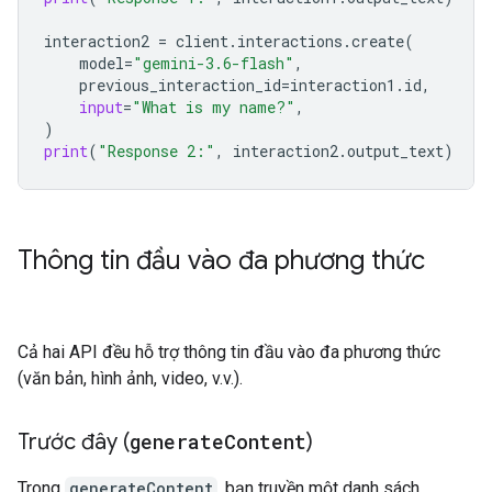
interaction2
=
client
.
interactions
.
create
(
model
=
"gemini-3.6-flash"
,
previous_interaction_id
=
interaction1
.
id
,
input
=
"What is my name?"
,
)
print
(
"Response 2:"
,
interaction2
.
output_text
)
Thông tin đầu vào đa phương thức
Cả hai API đều hỗ trợ thông tin đầu vào đa phương thức
(văn bản, hình ảnh, video, v.v.).
Trước đây (
generate
Content
)
Trong
generateContent
, bạn truyền một danh sách