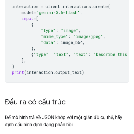
interaction
=
client
.
interactions
.
create
(
model
=
"gemini-3.6-flash"
,
input
=
[
{
"type"
:
"image"
,
"mime_type"
:
"image/jpeg"
,
"data"
:
image_b64
,
},
{
"type"
:
"text"
,
"text"
:
"Describe this i
],
)
print
(
interaction
.
output_text
)
Đầu ra có cấu trúc
Để mô hình trả về JSON khớp với một giản đồ cụ thể, hãy
định cấu hình định dạng phản hồi.