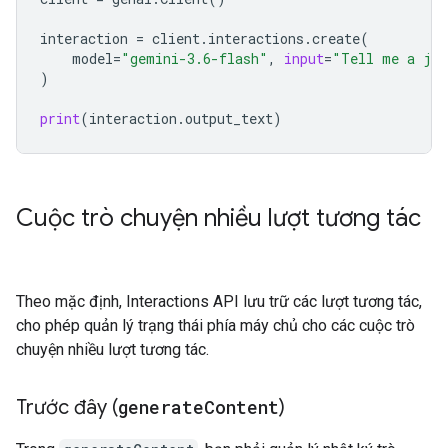
interaction
=
client
.
interactions
.
create
(
model
=
"gemini-3.6-flash"
,
input
=
"Tell me a jo
)
print
(
interaction
.
output_text
)
Cuộc trò chuyện nhiều lượt tương tác
Theo mặc định, Interactions API lưu trữ các lượt tương tác,
cho phép quản lý trạng thái phía máy chủ cho các cuộc trò
chuyện nhiều lượt tương tác.
Trước đây (
generate
Content
)