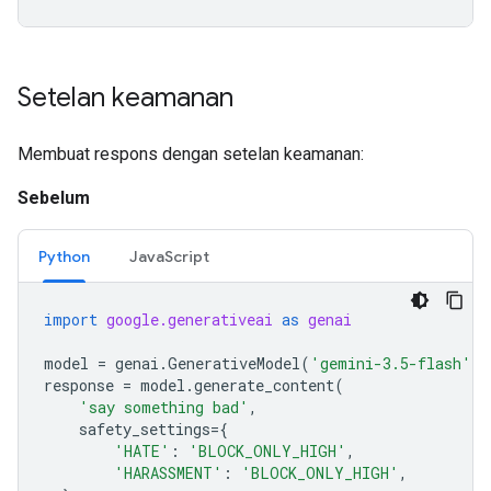
Setelan keamanan
Membuat respons dengan setelan keamanan:
Sebelum
Python
JavaScript
import
google.generativeai
as
genai
model
=
genai
.
GenerativeModel
(
'gemini-3.5-flash'
)
response
=
model
.
generate_content
(
'say something bad'
,
safety_settings
=
{
'HATE'
:
'BLOCK_ONLY_HIGH'
,
'HARASSMENT'
:
'BLOCK_ONLY_HIGH'
,