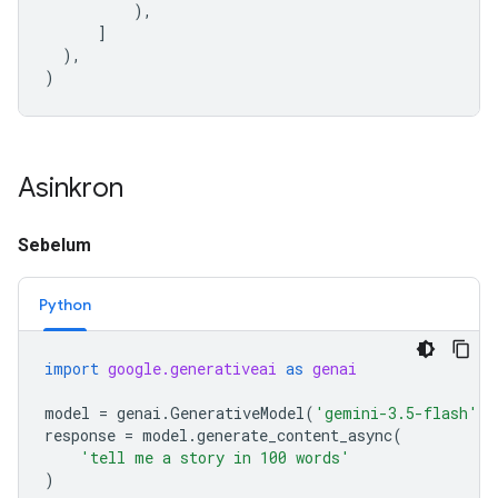
),
]
),
)
Asinkron
Sebelum
Python
import
google.generativeai
as
genai
model
=
genai
.
GenerativeModel
(
'gemini-3.5-flash'
)
response
=
model
.
generate_content_async
(
'tell me a story in 100 words'
)