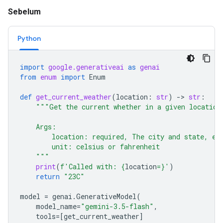
Sebelum
Python
import
google.generativeai
as
genai
from
enum
import
Enum
def
get_current_weather
(
location
:
str
)
-
> 
str
:
"""Get the current whether in a given location
    Args:
        location: required, The city and state, e.
        unit: celsius or fahrenheit
    """
print
(
f
'Called with: 
{
location
=}
'
)
return
"23C"
model
=
genai
.
GenerativeModel
(
model_name
=
"gemini-3.5-flash"
,
tools
=
[
get_current_weather
]