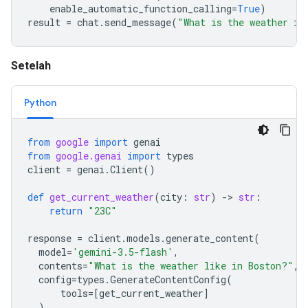
enable_automatic_function_calling
=
True
)
result
=
chat
.
send_message
(
"What is the weather in
Setelah
Python
from
google
import
genai
from
google.genai
import
types
client
=
genai
.
Client
()
def
get_current_weather
(
city
:
str
)
-
> 
str
:
return
"23C"
response
=
client
.
models
.
generate_content
(
model
=
'gemini-3.5-flash'
,
contents
=
"What is the weather like in Boston?"
,
config
=
types
.
GenerateContentConfig
(
tools
=
[
get_current_weather
]
),