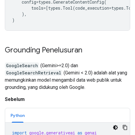
config
=
types
.
GenerateContentConfig
(
tools
=
[
types
.
Tool
(
code_execution
=
types
.
Too
),
)
Grounding Penelusuran
GoogleSearch
(Gemini>=2.0) dan
GoogleSearchRetrieval
(Gemini < 2.0) adalah alat yang
memungkinkan model mengambil data web publik untuk
grounding, yang didukung oleh Google.
Sebelum
Python
import
google.generativeai
as
genai