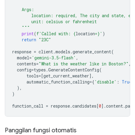
    Args:
        location: required, The city and state, e.
        unit: celsius or fahrenheit
    """
print
(
f
'Called with: 
{
location
=}
'
)
return
"23C"
response
=
client
.
models
.
generate_content
(
model
=
'gemini-3.5-flash'
,
contents
=
"What is the weather like in Boston?"
,
config
=
types
.
GenerateContentConfig
(
tools
=
[
get_current_weather
],
automatic_function_calling
=
{
'disable'
:
True
}
),
)
function_call
=
response
.
candidates
[
0
]
.
content
.
part
Panggilan fungsi otomatis