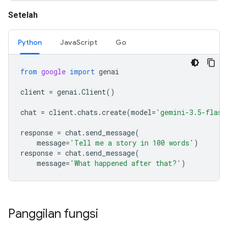
Setelah
Python
JavaScript
Go
from
google
import
genai
client
=
genai
.
Client
()
chat
=
client
.
chats
.
create
(
model
=
'gemini-3.5-flash
response
=
chat
.
send_message
(
message
=
'Tell me a story in 100 words'
)
response
=
chat
.
send_message
(
message
=
'What happened after that?'
)
Panggilan fungsi