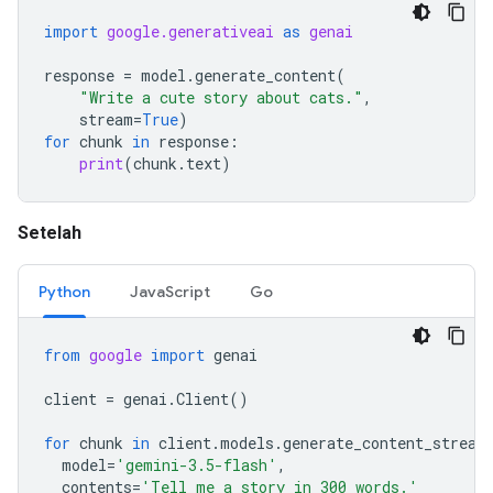
import
google.generativeai
as
genai
response
=
model
.
generate_content
(
"Write a cute story about cats."
,
stream
=
True
)
for
chunk
in
response
:
print
(
chunk
.
text
)
Setelah
Python
JavaScript
Go
from
google
import
genai
client
=
genai
.
Client
()
for
chunk
in
client
.
models
.
generate_content_stream
model
=
'gemini-3.5-flash'
,
contents
=
'Tell me a story in 300 words.'