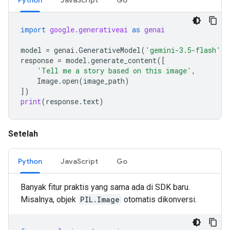
Python
JavaScript
Go
import
google.generativeai
as
genai
model
=
genai
.
GenerativeModel
(
'gemini-3.5-flash'
)
response
=
model
.
generate_content
([
'Tell me a story based on this image'
,
Image
.
open
(
image_path
)
])
print
(
response
.
text
)
Setelah
Python
JavaScript
Go
Banyak fitur praktis yang sama ada di SDK baru.
Misalnya, objek
PIL.Image
otomatis dikonversi.