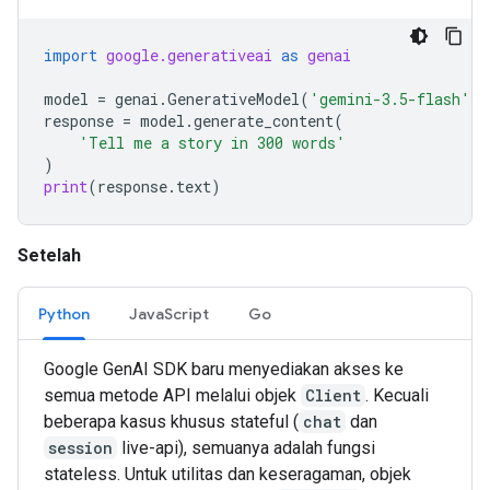
import
google.generativeai
as
genai
model
=
genai
.
GenerativeModel
(
'gemini-3.5-flash'
)
response
=
model
.
generate_content
(
'Tell me a story in 300 words'
)
print
(
response
.
text
)
Setelah
Python
JavaScript
Go
Google GenAI SDK baru menyediakan akses ke
semua metode API melalui objek
Client
. Kecuali
beberapa kasus khusus stateful (
chat
dan
session
live-api), semuanya adalah fungsi
stateless. Untuk utilitas dan keseragaman, objek