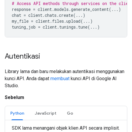
# Access API methods through services on the clien
response
=
client
.
models
.
generate_content
(
...
)
chat
=
client
.
chats
.
create
(
...
)
my_file
=
client
.
files
.
upload
(
...
)
tuning_job
=
client
.
tunings
.
tune
(
...
)
Autentikasi
Library lama dan baru melakukan autentikasi menggunakan
kunci API. Anda dapat
membuat
kunci API di Google AI
Studio.
Sebelum
Python
JavaScript
Go
SDK lama menangani objek klien API secara implisit.