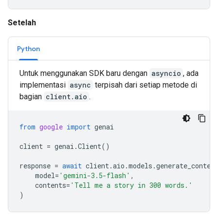
Setelah
Python
Untuk menggunakan SDK baru dengan
asyncio
, ada
implementasi
async
terpisah dari setiap metode di
bagian
client.aio
.
from
google
import
genai
client
=
genai
.
Client
()
response
=
await
client
.
aio
.
models
.
generate_conten
model
=
'gemini-3.5-flash'
,
contents
=
'Tell me a story in 300 words.'
)