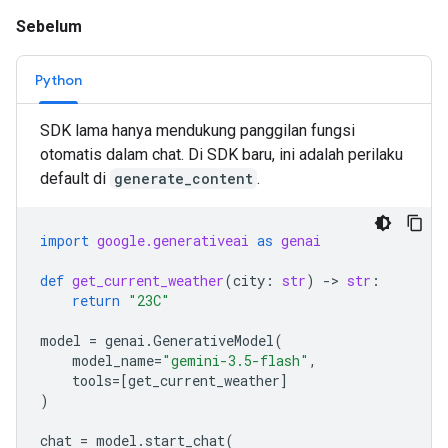
Sebelum
Python
SDK lama hanya mendukung panggilan fungsi
otomatis dalam chat. Di SDK baru, ini adalah perilaku
default di
generate_content
.
import
google.generativeai
as
genai
def
get_current_weather
(
city
:
str
)
-
> 
str
:
return
"23C"
model
=
genai
.
GenerativeModel
(
model_name
=
"gemini-3.5-flash"
,
tools
=
[
get_current_weather
]
)
chat
=
model
.
start_chat
(