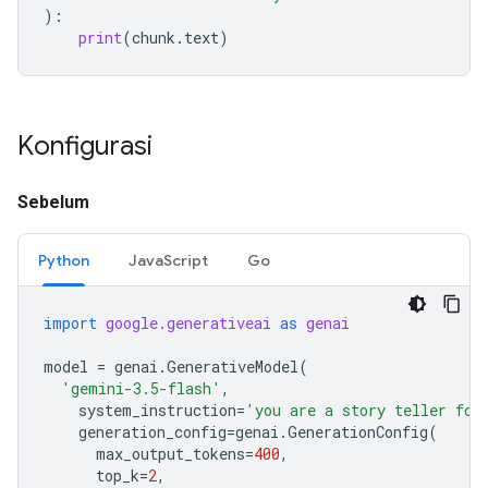
):
print
(
chunk
.
text
)
Konfigurasi
Sebelum
Python
JavaScript
Go
import
google.generativeai
as
genai
model
=
genai
.
GenerativeModel
(
'gemini-3.5-flash'
,
system_instruction
=
'you are a story teller for
generation_config
=
genai
.
GenerationConfig
(
max_output_tokens
=
400
,
top_k
=
2
,