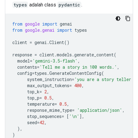
types
adalah class
pydantic
.
from
google
import
genai
from
google.genai
import
types
client
=
genai
.
Client
()
response
=
client
.
models
.
generate_content
(
model
=
'gemini-3.5-flash'
,
contents
=
'Tell me a story in 100 words.'
,
config
=
types
.
GenerateContentConfig
(
system_instruction
=
'you are a story teller f
max_output_tokens
=
400
,
top_k
=
2
,
top_p
=
0.5
,
temperature
=
0.5
,
response_mime_type
=
'application/json'
,
stop_sequences
=
[
'
\n
'
],
seed
=
42
,
),
)