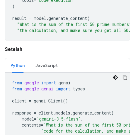
tools
=
"code_execution"
)
result
=
model
.
generate_content
(
"What is the sum of the first 50 prime numbers? 
"the calculation, and make sure you get all 50."
Setelah
Python
JavaScript
from
google
import
genai
from
google.genai
import
types
client
=
genai
.
Client
()
response
=
client
.
models
.
generate_content
(
model
=
'gemini-3.5-flash'
,
contents
=
'What is the sum of the first 50 prim
'code for the calculation, and make su