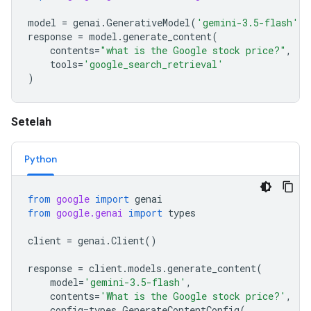
model
=
genai
.
GenerativeModel
(
'gemini-3.5-flash'
)
response
=
model
.
generate_content
(
contents
=
"what is the Google stock price?"
,
tools
=
'google_search_retrieval'
)
Setelah
Python
from
google
import
genai
from
google.genai
import
types
client
=
genai
.
Client
()
response
=
client
.
models
.
generate_content
(
model
=
'gemini-3.5-flash'
,
contents
=
'What is the Google stock price?'
,
config
=
types
.
GenerateContentConfig
(