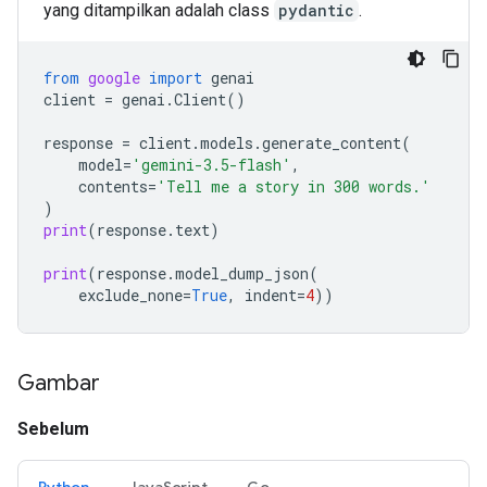
yang ditampilkan adalah class
pydantic
.
from
google
import
genai
client
=
genai
.
Client
()
response
=
client
.
models
.
generate_content
(
model
=
'gemini-3.5-flash'
,
contents
=
'Tell me a story in 300 words.'
)
print
(
response
.
text
)
print
(
response
.
model_dump_json
(
exclude_none
=
True
,
indent
=
4
))
Gambar
Sebelum