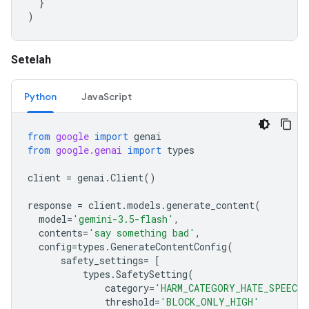
}
)
Setelah
Python
JavaScript
from
google
import
genai
from
google.genai
import
types
client
=
genai
.
Client
()
response
=
client
.
models
.
generate_content
(
model
=
'gemini-3.5-flash'
,
contents
=
'say something bad'
,
config
=
types
.
GenerateContentConfig
(
safety_settings
=
[
types
.
SafetySetting
(
category
=
'HARM_CATEGORY_HATE_SPEECH'
threshold
=
'BLOCK_ONLY_HIGH'