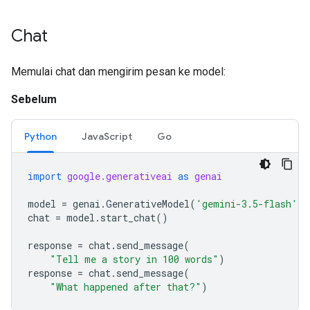
Chat
Memulai chat dan mengirim pesan ke model:
Sebelum
Python
JavaScript
Go
import
google.generativeai
as
genai
model
=
genai
.
GenerativeModel
(
'gemini-3.5-flash'
)
chat
=
model
.
start_chat
()
response
=
chat
.
send_message
(
"Tell me a story in 100 words"
)
response
=
chat
.
send_message
(
"What happened after that?"
)