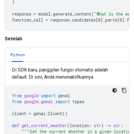
)
response
=
model
.
generate_content
(
"What is the wea
function_call
=
response
.
candidates
[
0
]
.
parts
[
0
]
.
fun
Setelah
Python
Di SDK baru, panggilan fungsi otomatis adalah
default. Di sini, Anda menonaktifkannya.
from
google
import
genai
from
google.genai
import
types
client
=
genai
.
Client
()
def
get_current_weather
(
location
:
str
)
-
> 
str
:
"""Get the current whether in a given location