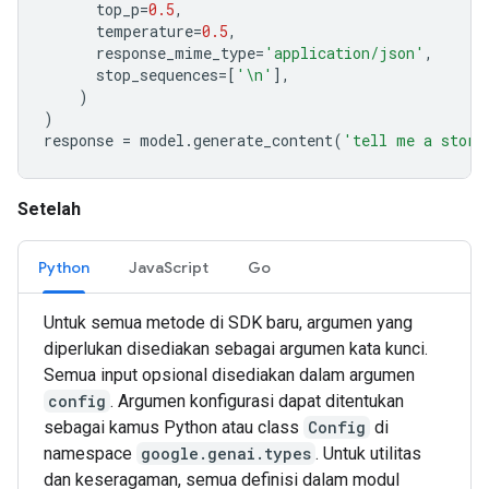
top_p
=
0.5
,
temperature
=
0.5
,
response_mime_type
=
'application/json'
,
stop_sequences
=
[
'
\n
'
],
)
)
response
=
model
.
generate_content
(
'tell me a story
Setelah
Python
JavaScript
Go
Untuk semua metode di SDK baru, argumen yang
diperlukan disediakan sebagai argumen kata kunci.
Semua input opsional disediakan dalam argumen
config
. Argumen konfigurasi dapat ditentukan
sebagai kamus Python atau class
Config
di
namespace
google.genai.types
. Untuk utilitas
dan keseragaman, semua definisi dalam modul