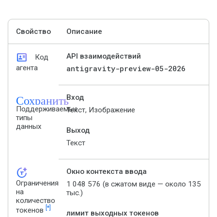
Свойство
Описание
id_card
API взаимодействий
Код
агента
antigravity-preview-05-2026
Сохранить
Вход
Поддерживаемые
Текст, Изображение
типы
данных
Выход
Текст
token_auto
Окно контекста ввода
Ограничения
1 048 576 (в сжатом виде — около 135
на
тыс.)
количество
[*]
токенов
лимит выходных токенов