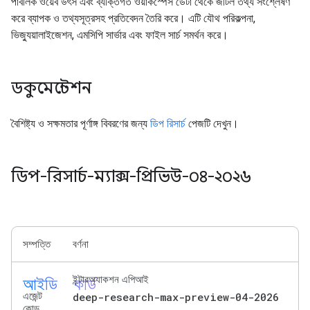
পাবলিক ওয়েব উৎস এবং ব্যক্তিগত ওয়ার্কস্পেস ডেটা থেকে জটিল তথ্য সংশ্লেষণ
করে ব্যাপক ও তথ্যসূত্রসহ প্রতিবেদন তৈরি করে। এটি যৌথ পরিকল্পনা,
ভিজ্যুয়ালাইজেশন, এমসিপি সার্ভার এবং ফাইল সার্চ সমর্থন করে।
ডকুমেন্টেশন
বৈশিষ্ট্য ও সক্ষমতার পূর্ণাঙ্গ বিবরণের জন্য
ডিপ রিসার্চ
পেজটি দেখুন।
ডিপ-রিসার্চ-ম্যাক্স-প্রিভিউ-০৪-২০২৬
সম্পত্তি
বর্ণনা
আইডি_কার্ড
ইন্টারঅ্যাকশন এপিআই
এজেন্ট
deep-research-max-preview-04-2026
কোড