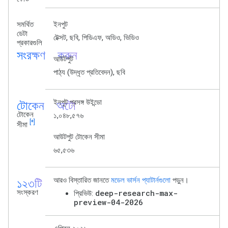
সমর্থিত
ইনপুট
ডেটা
টেক্সট, ছবি, পিডিএফ, অডিও, ভিডিও
প্রকারগুলি
সংরক্ষণ করুন
আউটপুট
পাঠ্য (উদ্ধৃত প্রতিবেদন), ছবি
টোকেন_অটো
ইনপুট প্রসঙ্গ উইন্ডো
টোকেন
১,০৪৮,৫৭৬
[*]
সীমা
আউটপুট টোকেন সীমা
৬৫,৫৩৬
১২৩টি
আরও বিস্তারিত জানতে
মডেল ভার্সন প্যাটার্নগুলো
পড়ুন।
সংস্করণ
deep-research-max-
প্রিভিউ:
preview-04-2026