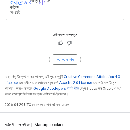
ক্যালেন্ডার_মাস
এপ্রিল ২০২৬
সর্বশেষ
আপডেট
এটি কাজে লেগেছে?
মতামত জানান
অন্য কিছু উল্লেখ না করা থাকলে, এই পৃষ্ঠার কন্টেন্ট
Creative Commons Attribution 4.0
License
-এর অধীনে এবং কোডের নমুনাগুলি
Apache 2.0 License
-এর অধীনে লাইসেন্স
প্রাপ্ত। আরও জানতে,
Google Developers সাইট নীতি
দেখুন। Java হল Oracle এবং/
অথবা তার অ্যাফিলিয়েট সংস্থার রেজিস্টার্ড ট্রেডমার্ক।
2026-04-29 UTC-তে শেষবার আপডেট করা হয়েছে।
শর্তাবলী
গোপনীয়তা
Manage cookies