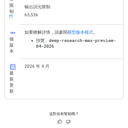
限
輸出詞元限制
制
65,536
[*]
123
如要瞭解詳情，請參閱
模型版本模式
。
個
deep-research-max-preview-
預覽：
版
04-2026
本
calendar_month
2026 年 4 月
最
新
更
新
這對你有幫助嗎？