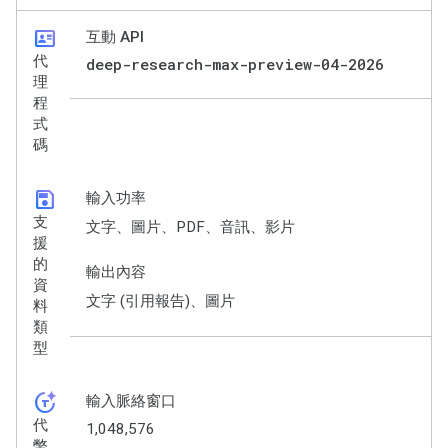
id_card
互動 API
代
deep-research-max-preview-04-2026
理
程
式
碼
save
輸入功率
支
文字、圖片、PDF、音訊、影片
援
的
輸出內容
資
文字 (引用報告)、圖片
料
類
型
token_auto
輸入脈絡窗口
代
1,048,576
幣