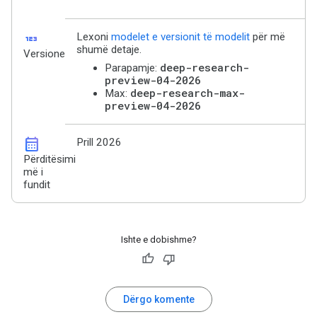
123
Lexoni
modelet e versionit të modelit
për më
shumë detaje.
Versione
deep-research-
Parapamje:
preview-04-2026
deep-research-max-
Max:
preview-04-2026
calendar_month
Prill 2026
Përditësimi
më i
fundit
Ishte e dobishme?
Dërgo komente