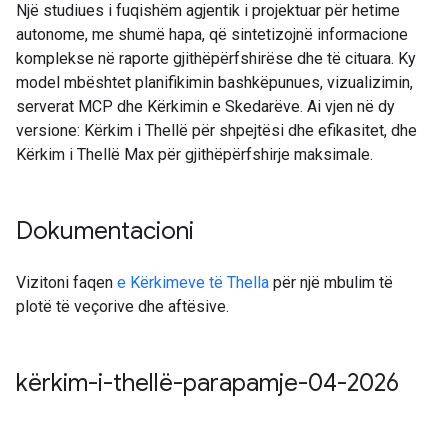
Një studiues i fuqishëm agjentik i projektuar për hetime
autonome, me shumë hapa, që sintetizojnë informacione
komplekse në raporte gjithëpërfshirëse dhe të cituara. Ky
model mbështet planifikimin bashkëpunues, vizualizimin,
serverat MCP dhe Kërkimin e Skedarëve. Ai vjen në dy
versione: Kërkim i Thellë për shpejtësi dhe efikasitet, dhe
Kërkim i Thellë Max për gjithëpërfshirje maksimale.
Dokumentacioni
Vizitoni faqen
e Kërkimeve të Thella
për një mbulim të
plotë të veçorive dhe aftësive.
kërkim-i-thellë-parapamje-04-2026