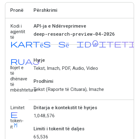
Pronë
Përshkrimi
Kodi i
API-ja e Ndërveprimeve
agjentit
deep-research-preview-04-2026
të
kartës së identiteti
ruaj
Hyrje
llojet e
Tekst, Imazh, PDF, Audio, Video
të
dhënave
Prodhimi
të
Tekst (Raporte të Cituara), Imazhe
mbështetura
Limitet
Dritarja e kontekstit të hyrjes
e
1,048,576
token-
[*]
it
Limiti i tokenit të daljes
65,536