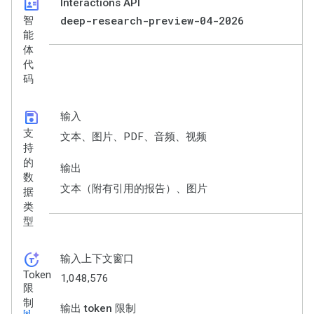
id_card
Interactions API
deep-research-preview-04-2026
智
能
体
代
码
save
输入
支
文本、图片、PDF、音频、视频
持
的
输出
数
文本（附有引用的报告）、图片
据
类
型
token_auto
输入上下文窗口
Token
1,048,576
限
制
输出 token 限制