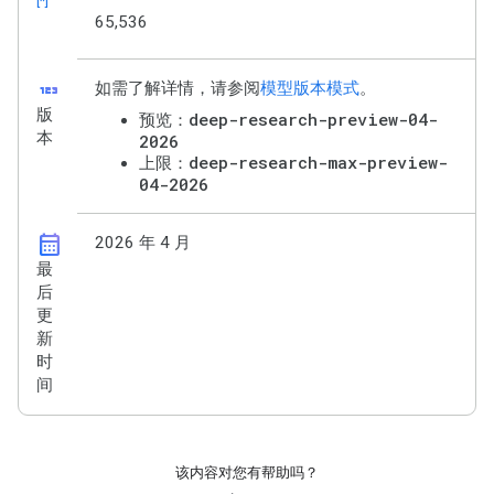
[*]
65,536
123
如需了解详情，请参阅
模型版本模式
。
版
deep-research-preview-04-
预览：
本
2026
deep-research-max-preview-
上限：
04-2026
calendar_month
2026 年 4 月
最
后
更
新
时
间
该内容对您有帮助吗？