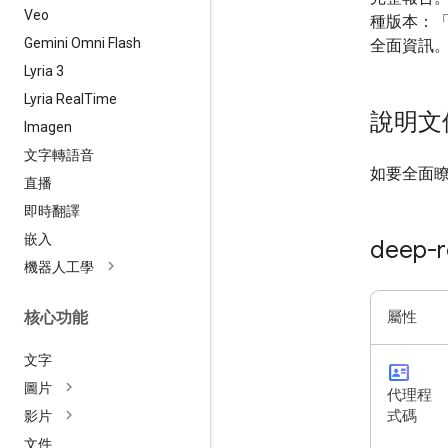
Veo
種版本：「
Gemini Omni Flash
全面資訊
Lyria 3
Lyria Real
Time
說明文
Imagen
文字轉語音
如要全面
直播
即時翻譯
嵌入
deep-r
機器人工學
核心功能
屬性
文字
id_card
圖片
代理程
式碼
影片
文件