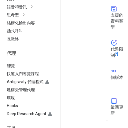
語音和音訊
save
支援的
思考型
資料類
結構化輸出內容
型
函式呼叫
長脈絡
token_auto
代幣限
代理
[*]
制
總覽
123
快速入門導覽課程
個版本
Antigravity 代理程式
建構受管理代理
環境
calendar_month
Hooks
最新更
新
Deep Research Agent