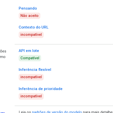
Pensando
Não aceito
Contexto do URL
incompatível
API em lote
ões
umo
Compatível
Inferência flexível
incompatível
Inferência de prioridade
incompatível
123
Leia os
padrões de versão do modelo
para mais detalhe