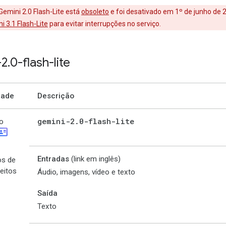
 Gemini 2.0 Flash-Lite está
obsoleto
e foi desativado em 1º de junho de 
i 3.1 Flash-Lite
para evitar interrupções no serviço.
-2
.
0-flash-lite
dade
Descrição
gemini-2
.
0-flash-lite
o
_card
Entradas
(link em inglês)
os de
eitos
Áudio, imagens, vídeo e texto
Saída
Texto