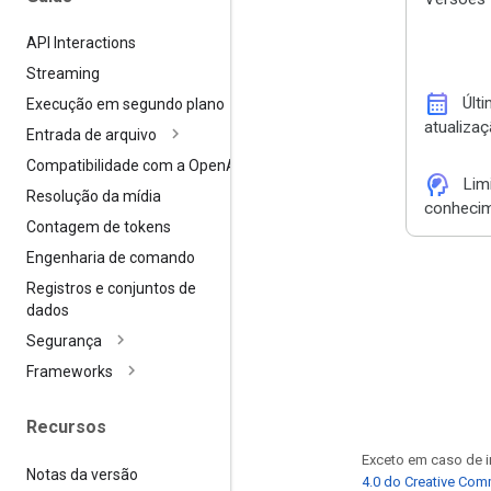
API Interactions
Streaming
calendar_month
Últ
Execução em segundo plano
atualiza
Entrada de arquivo
Compatibilidade com a Open
AI
cognition_2
Lim
Resolução da mídia
conheci
Contagem de tokens
Engenharia de comando
Registros e conjuntos de
dados
Segurança
Frameworks
Recursos
Exceto em caso de i
Notas da versão
4.0 do Creative Co