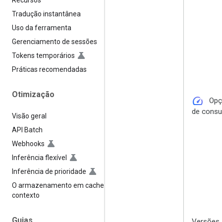
Recursos
Tradução instantânea
Uso da ferramenta
Gerenciamento de sessões
Tokens temporários
Práticas recomendadas
Otimização
speed
Opç
de cons
Visão geral
API Batch
Webhooks
Inferência flexível
Inferência de prioridade
O armazenamento em cache de
contexto
Guias
Versões