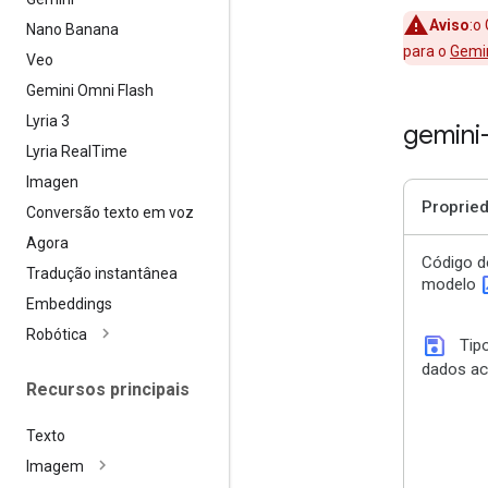
Aviso
:o
Nano Banana
para o
Gemin
Veo
Gemini Omni Flash
Lyria 3
gemini
Lyria Real
Time
Imagen
Proprie
Conversão texto em voz
Agora
Código d
Tradução instantânea
id
modelo
Embeddings
Robótica
save
Tip
dados ac
Recursos principais
Texto
Imagem