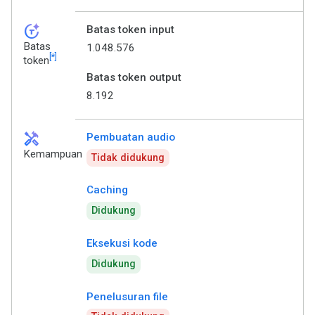
token_auto
Batas token input
Batas
1.048.576
[*]
token
Batas token output
8.192
handyman
Pembuatan audio
Kemampuan
Tidak didukung
Caching
Didukung
Eksekusi kode
Didukung
Penelusuran file