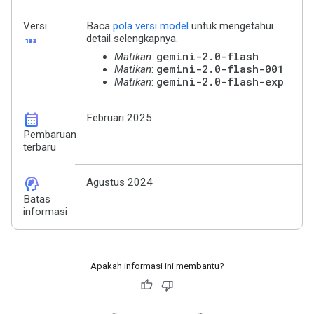
Versi
Baca
pola versi model
untuk mengetahui
123
detail selengkapnya.
gemini-2.0-flash
Matikan
:
gemini-2.0-flash-001
Matikan
:
gemini-2.0-flash-exp
Matikan
:
calendar_month
Februari 2025
Pembaruan
terbaru
cognition_2
Agustus 2024
Batas
informasi
Apakah informasi ini membantu?