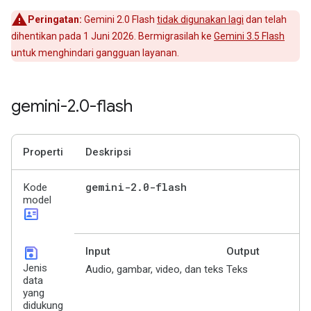
Peringatan:
Gemini 2.0 Flash
tidak digunakan lagi
dan telah
dihentikan pada 1 Juni 2026. Bermigrasilah ke
Gemini 3.5 Flash
untuk menghindari gangguan layanan.
gemini-2
.
0-flash
Properti
Deskripsi
gemini-2
.
0-flash
Kode
model
id_card
save
Input
Output
Jenis
Audio, gambar, video, dan teks
Teks
data
yang
didukung