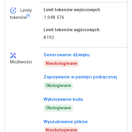
token_auto
Limit tokenów wejściowych
Limity
[*]
1 048 576
tokenów
Limit tokenów wyjściowych
8192
handyman
Generowanie dźwięku
Możliwości
Nieobsługiwane
Zapisywanie w pamięci podręcznej
Obsługiwane
Wykonywanie kodu
Obsługiwane
Wyszukiwanie plików
Nieobsługiwane