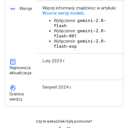
123
Więcej informacji znajdziesz w artykule
Wersje
Wzorce wersji modelu
.
gemini-2.0-
Wyłączenie
:
flash
gemini-2.0-
Wyłączenie
:
flash-001
gemini-2.0-
Wyłączenie
:
flash-exp
calendar_month
Luty 2025 r.
Najnowsza
aktualizacja
cognition_2
Sierpień 2024 r.
Granica
wiedzy
Czy te wskazówki były pomocne?