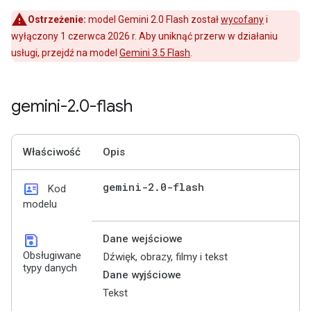
Ostrzeżenie:
model Gemini 2.0 Flash został
wycofany
i
wyłączony 1 czerwca 2026 r. Aby uniknąć przerw w działaniu
usługi, przejdź na model
Gemini 3.5 Flash
.
gemini-2
.
0-flash
Właściwość
Opis
id_card
gemini-2
.
0-flash
Kod
modelu
save
Dane wejściowe
Obsługiwane
Dźwięk, obrazy, filmy i tekst
typy danych
Dane wyjściowe
Tekst