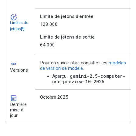
token_auto
Limite de jetons d'entrée
Limites de
128 000
jetons[*]
Limite de jetons de sortie
64 000
123
Pour en savoir plus, consultez les
modèles
de version de modèle
.
Versions
gemini-2.5-computer-
Aperçu :
use-preview-10-2025
calendar_month
Octobre 2025
Dernière
mise à
jour