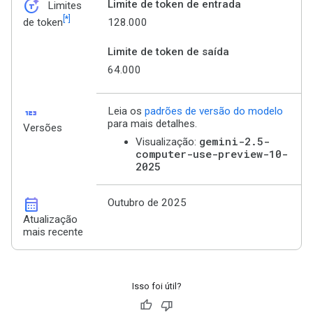
token_auto
Limite de token de entrada
Limites
[*]
128.000
de token
Limite de token de saída
64.000
123
Leia os
padrões de versão do modelo
para mais detalhes.
Versões
gemini-2.5-
Visualização:
computer-use-preview-10-
2025
calendar_month
Outubro de 2025
Atualização
mais recente
Isso foi útil?