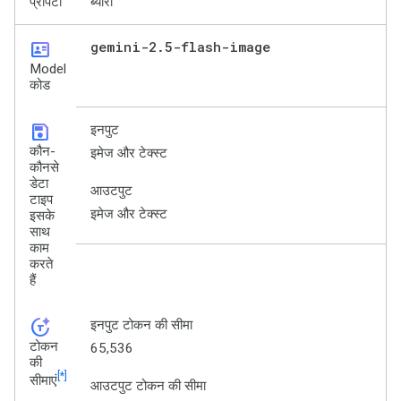
प्रॉपर्टी
ब्यौरा
id_card
gemini-2
.
5-flash-image
Model
कोड
save
इनपुट
कौन-
इमेज और टेक्स्ट
कौनसे
डेटा
आउटपुट
टाइप
इमेज और टेक्स्ट
इसके
साथ
काम
करते
हैं
token_auto
इनपुट टोकन की सीमा
टोकन
65,536
की
[*]
सीमाएं
आउटपुट टोकन की सीमा