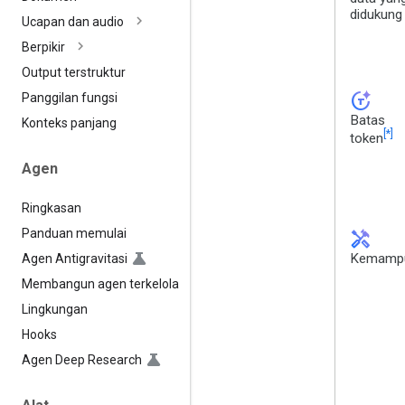
didukung
Ucapan dan audio
Berpikir
Output terstruktur
token_auto
Panggilan fungsi
Batas
Konteks panjang
[*]
token
Agen
Ringkasan
Panduan memulai
handyman
Kemamp
Agen Antigravitasi
Membangun agen terkelola
Lingkungan
Hooks
Agen Deep Research