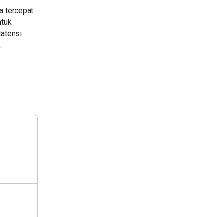
a tercepat
ntuk
latensi
.