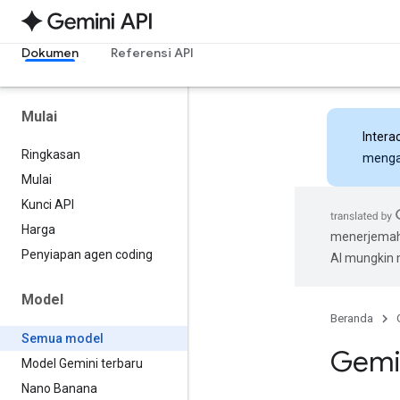
Dokumen
Referensi API
Mulai
Intera
Ringkasan
mengak
Mulai
Kunci API
Harga
menerjemahk
Penyiapan agen coding
AI mungkin
Model
Beranda
Semua model
Gemi
Model Gemini terbaru
Nano Banana