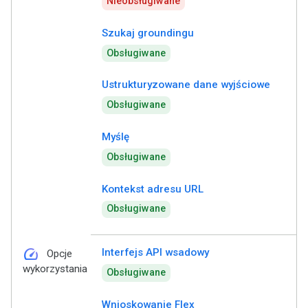
Nieobsługiwane
Szukaj groundingu
Obsługiwane
Ustrukturyzowane dane wyjściowe
Obsługiwane
Myślę
Obsługiwane
Kontekst adresu URL
Obsługiwane
speed
Interfejs API wsadowy
Opcje
wykorzystania
Obsługiwane
Wnioskowanie Flex