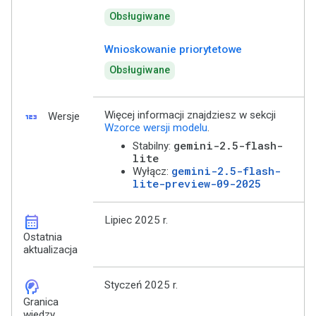
Obsługiwane
Wnioskowanie priorytetowe
Obsługiwane
123
Więcej informacji znajdziesz w sekcji
Wersje
Wzorce wersji modelu
.
gemini-2.5-flash-
Stabilny:
lite
gemini-2.5-flash-
Wyłącz:
lite-preview-09-2025
calendar_month
Lipiec 2025 r.
Ostatnia
aktualizacja
cognition_2
Styczeń 2025 r.
Granica
wiedzy