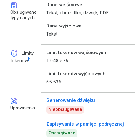
save
Dane wejściowe
Obsługiwane
Tekst, obraz, film, dźwięk, PDF
typy danych
Dane wyjściowe
Tekst
token_auto
Limit tokenów wejściowych
Limity
[*]
1 048 576
tokenów
Limit tokenów wyjściowych
65 536
handyman
Generowanie dźwięku
Uprawnienia
Nieobsługiwane
Zapisywanie w pamięci podręcznej
Obsługiwane