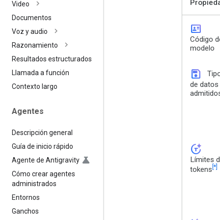
Propied
Video
Documentos
id_card
Voz y audio
Código d
Razonamiento
modelo
Resultados estructurados
save
Llamada a función
Tip
de datos
Contexto largo
admitido
Agentes
Descripción general
Guía de inicio rápido
token_auto
Límites 
Agente de Antigravity
[*]
tokens
Cómo crear agentes
administrados
Entornos
Ganchos