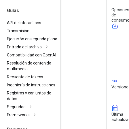
Opcione
Guías
de
consum
API de Interactions
speed
Transmisión
Ejecución en segundo plano
Entrada del archivo
Compatibilidad con Open
AI
Resolución de contenido
multimedia
Recuento de tokens
123
Ingeniería de instrucciones
Versione
Registros y conjuntos de
datos
calendar_month
Seguridad
Última
Frameworks
actualiza