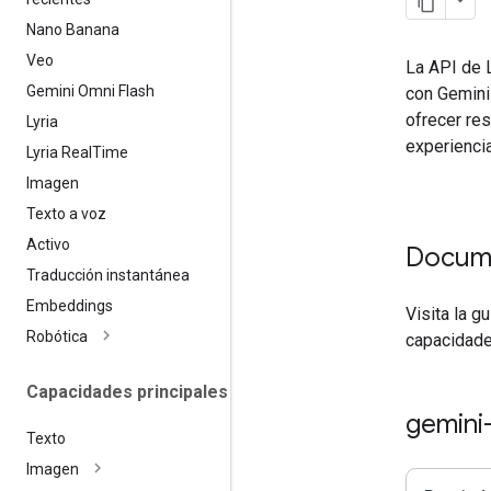
Nano Banana
Veo
La API de L
Gemini Omni Flash
con Gemini
ofrecer re
Lyria
experiencia
Lyria Real
Time
Imagen
Texto a voz
Activo
Docum
Traducción instantánea
Embeddings
Visita la g
Robótica
capacidade
Capacidades principales
gemini
Texto
Imagen