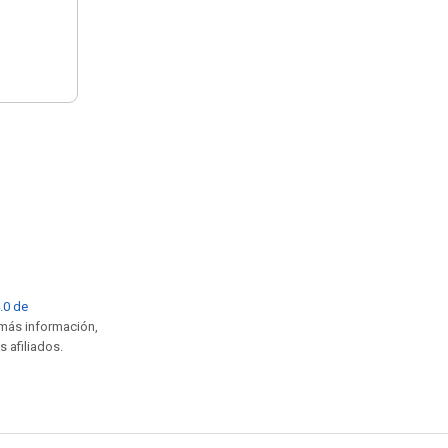
4.0 de
 más información,
s afiliados.