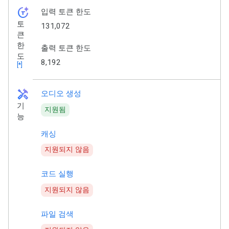
token_auto
입력 토큰 한도
토
131,072
큰
한
출력 토큰 한도
도
8,192
[*]
handyman
오디오 생성
기
지원됨
능
캐싱
지원되지 않음
코드 실행
지원되지 않음
파일 검색