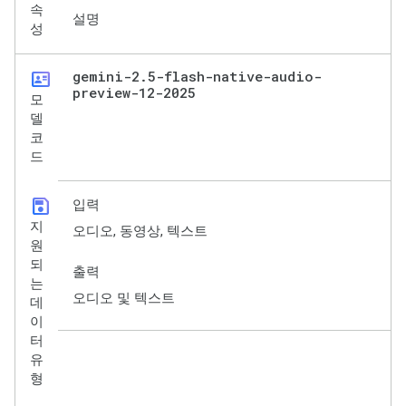
속
설명
성
id_card
gemini-2
.
5-flash-native-audio-
preview-12-2025
모
델
코
드
save
입력
지
오디오, 동영상, 텍스트
원
되
출력
는
오디오 및 텍스트
데
이
터
유
형