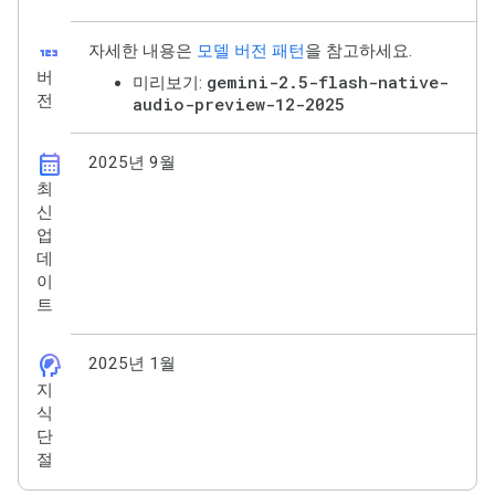
123
자세한 내용은
모델 버전 패턴
을 참고하세요.
버
gemini-2.5-flash-native-
미리보기:
전
audio-preview-12-2025
calendar_month
2025년 9월
최
신
업
데
이
트
cognition_2
2025년 1월
지
식
단
절