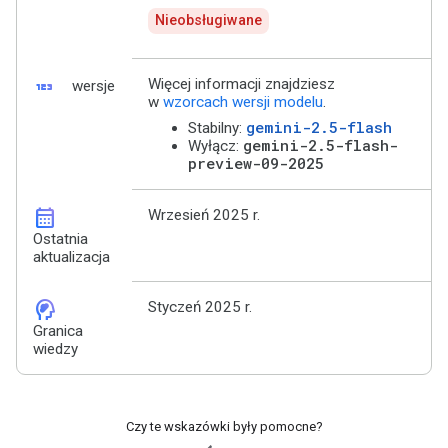
Nieobsługiwane
123
Więcej informacji znajdziesz
wersje
w
wzorcach wersji modelu
.
gemini-2.5-flash
Stabilny:
gemini-2.5-flash-
Wyłącz:
preview-09-2025
calendar_month
Wrzesień 2025 r.
Ostatnia
aktualizacja
cognition_2
Styczeń 2025 r.
Granica
wiedzy
Czy te wskazówki były pomocne?