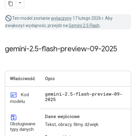
Ten model zostanie
wyłączony
17 lutego 2026 r. Aby
zwiększyć wydajność, przejdź na
Gemini 2.5 Flash
.
gemini-2
.
5-flash-preview-09-2025
Właściwość
Opis
id_card
gemini-2
.
5-flash-preview-09-
Kod
2025
modelu
save
Dane wejściowe
Obsługiwane
Tekst, obrazy, filmy, dźwięk
typy danych