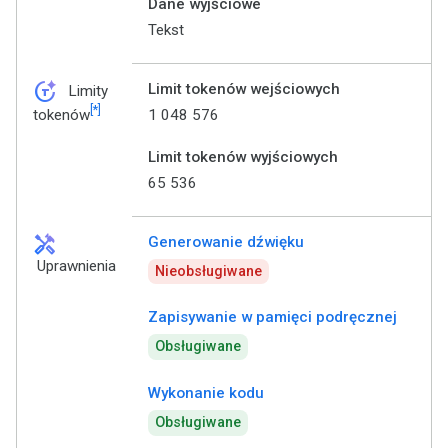
Dane wyjściowe
Tekst
token_auto
Limit tokenów wejściowych
Limity
[*]
1 048 576
tokenów
Limit tokenów wyjściowych
65 536
handyman
Generowanie dźwięku
Uprawnienia
Nieobsługiwane
Zapisywanie w pamięci podręcznej
Obsługiwane
Wykonanie kodu
Obsługiwane