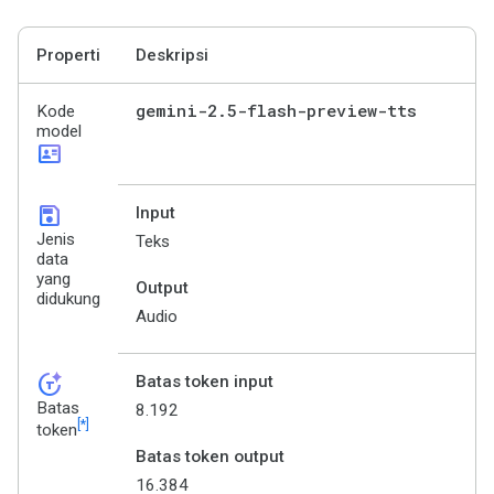
Properti
Deskripsi
gemini-2
.
5-flash-preview-tts
Kode
model
id_card
save
Input
Jenis
Teks
data
yang
Output
didukung
Audio
token_auto
Batas token input
Batas
8.192
[*]
token
Batas token output
16.384