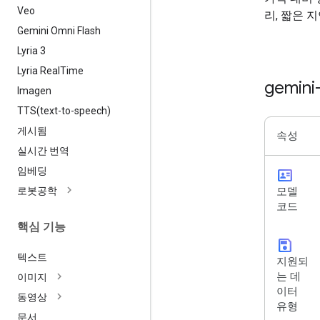
Veo
리, 짧은 
Gemini Omni Flash
Lyria 3
Lyria Real
Time
gemini
Imagen
TTS(
text-to-speech)
게시됨
속성
실시간 번역
임베딩
id_card
로봇공학
모델
코드
핵심 기능
save
텍스트
지원되
는 데
이미지
이터
동영상
유형
문서