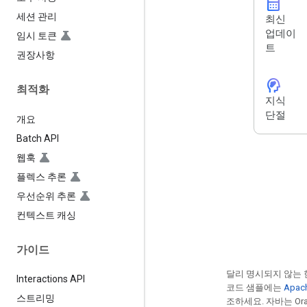
calendar_month
세션 관리
최신
업데이
임시 토큰
트
권장사항
cognition_2
최적화
지식
단절
개요
Batch API
웹훅
플렉스 추론
우선순위 추론
컨텍스트 캐싱
가이드
달리 명시되지 않는 
Interactions API
코드 샘플에는
Apac
스트리밍
조하세요. 자바는 Ora