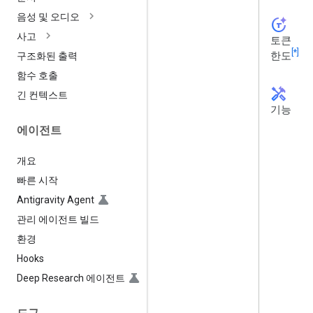
음성 및 오디오
token_auto
사고
토큰
[*]
한도
구조화된 출력
함수 호출
handyman
긴 컨텍스트
기능
에이전트
개요
빠른 시작
Antigravity Agent
관리 에이전트 빌드
환경
Hooks
Deep Research 에이전트