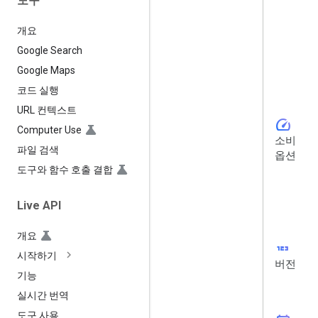
도구
개요
Google Search
Google Maps
코드 실행
URL 컨텍스트
speed
Computer Use
소비
파일 검색
옵션
도구와 함수 호출 결합
Live API
개요
123
시작하기
버전
기능
실시간 번역
도구 사용