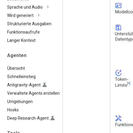
id_card
Sprache und Audio
Modellc
Wird generiert
Strukturierte Ausgaben
save
Funktionsaufrufe
Unterstü
Datentyp
Langer Kontext
Agenten
Übersicht
token_auto
Schnelleinstieg
Token-
[*]
Antigravity-Agent
Limits
Verwaltete Agents erstellen
Umgebungen
Hooks
handyman
Deep Research-Agent
Funktion