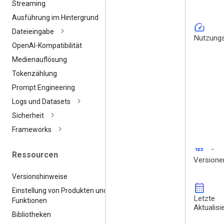
Streaming
Ausführung im Hintergrund
speed
Dateieingabe
Nutzungs
Open
AI-Kompatibilität
Medienauflösung
Tokenzählung
Prompt Engineering
Logs und Datasets
Sicherheit
Frameworks
123
-
Ressourcen
Versione
Versionshinweise
calendar_month
Einstellung von Produkten und
Letzte
Funktionen
Aktualisi
Bibliotheken