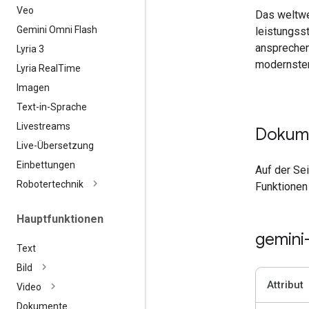
Veo
Das weltwe
Gemini Omni Flash
leistungss
ansprechend
Lyria 3
modernster
Lyria Real
Time
Imagen
Text-in-Sprache
Livestreams
Dokume
Live-Übersetzung
Einbettungen
Auf der Se
Robotertechnik
Funktionen
Hauptfunktionen
gemini
Text
Bild
Attribut
Video
Dokumente