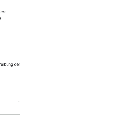
ders
e
reibung der