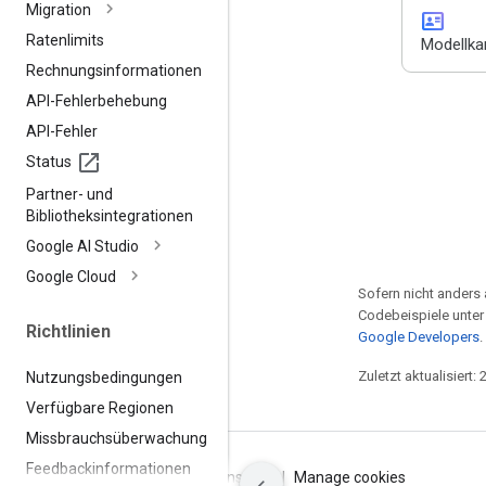
Migration
id_card
Ratenlimits
Modellka
Rechnungsinformationen
API-Fehlerbehebung
API-Fehler
Status
Partner- und
Bibliotheksintegrationen
Google AI Studio
Google Cloud
Sofern nicht anders 
Codebeispiele unter
Richtlinien
Google Developers
.
Zuletzt aktualisiert:
Nutzungsbedingungen
Verfügbare Regionen
Missbrauchsüberwachung
Feedbackinformationen
Nutzungsbedingungen
Datenschutz
Manage cookies