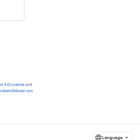
n 4.0 License
und
siterichtlinien von