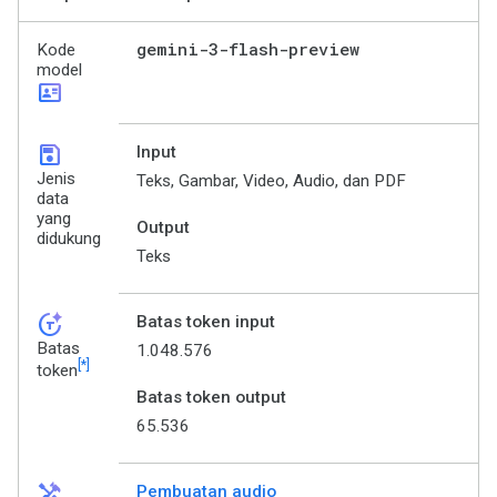
gemini-3-flash-preview
Kode
model
id_card
save
Input
Jenis
Teks, Gambar, Video, Audio, dan PDF
data
yang
Output
didukung
Teks
token_auto
Batas token input
Batas
1.048.576
[*]
token
Batas token output
65.536
handyman
Pembuatan audio