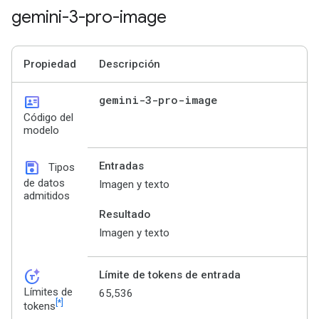
gemini-3-pro-image
Propiedad
Descripción
id_card
gemini-3-pro-image
Código del
modelo
save
Entradas
Tipos
de datos
Imagen y texto
admitidos
Resultado
Imagen y texto
token_auto
Límite de tokens de entrada
Límites de
65,536
[*]
tokens