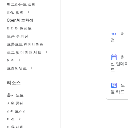
백그라운드 실행
파일 입력
Open
AI 호환성
미디어 해상도
123
버
토큰 수 계산
전
프롬프트 엔지니어링
로그 및 데이터 세트
calendar_month
최
안전
신 업데
프레임워크
트
리소스
id_card
모
델 카드
출시 노트
지원 중단
라이브러리
이전
비율 제한