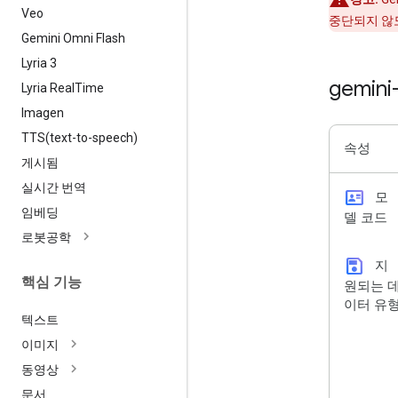
Veo
중단되지 않
Gemini Omni Flash
Lyria 3
gemini
Lyria Real
Time
Imagen
TTS(
text-to-speech)
속성
게시됨
실시간 번역
id_card
모
임베딩
델 코드
로봇공학
save
지
핵심 기능
원되는 
이터 유
텍스트
이미지
동영상
문서