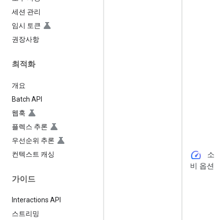
세션 관리
임시 토큰
권장사항
최적화
개요
Batch API
웹훅
플렉스 추론
우선순위 추론
speed
컨텍스트 캐싱
소
비 옵션
가이드
Interactions API
스트리밍