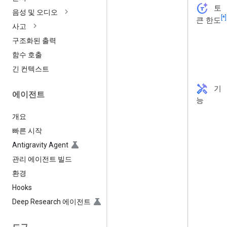
token_auto
토
음성 및 오디오
[*]
큰 한도
사고
구조화된 출력
함수 호출
긴 컨텍스트
handyman
기
에이전트
능
개요
빠른 시작
Antigravity Agent
관리 에이전트 빌드
환경
Hooks
Deep Research 에이전트