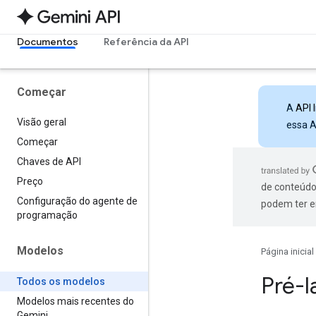
Documentos
Referência da API
Começar
A
API 
Visão geral
essa A
Começar
Chaves de API
Preço
de conteúdo
Configuração do agente de
podem ter e
programação
Modelos
Página inicial
Pré-l
Todos os modelos
Modelos mais recentes do
Gemini