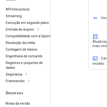
API Interactions
Streaming
123
Ver
Execução em segundo plano
Entrada de arquivo
calendar_month
Compatibilidade com a Open
AI
Atualiza
Resolução da mídia
mais rec
Contagem de tokens
Engenharia de comando
id_card
Car
Registros e conjuntos de
modelo
dados
Segurança
Frameworks
Recursos
Notas da versão