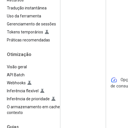
Recursos
Tradução instantânea
Uso da ferramenta
Gerenciamento de sessões
Tokens temporários
Práticas recomendadas
Otimização
Visão geral
API Batch
speed
Opç
Webhooks
de cons
Inferência flexível
Inferência de prioridade
O armazenamento em cache de
contexto
Guias