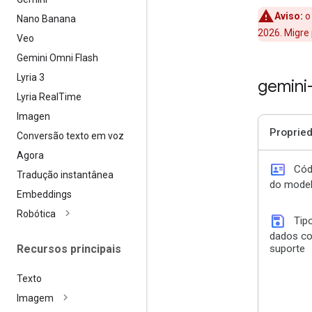
Aviso:
o
Nano Banana
2026. Migre
Veo
Gemini Omni Flash
Lyria 3
gemini
Lyria Real
Time
Imagen
Proprie
Conversão texto em voz
Agora
id_card
Cód
Tradução instantânea
do mode
Embeddings
Robótica
save
Tip
dados c
Recursos principais
suporte
Texto
Imagem