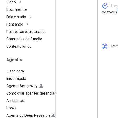
Vídeo
token_auto
Lim
Documentos
[
de token
Fala e áudio
Pensando
Respostas estruturadas
Chamadas de função
handyman
Rec
Contexto longo
Agentes
Visão geral
Início rápido
Agente Antigravity
Como criar agentes gerenciados
Ambientes
Hooks
Agente do Deep Research