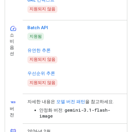
지원되지 않음
speed
Batch API
소
지원됨
비
옵
유연한 추론
션
지원되지 않음
우선순위 추론
지원되지 않음
123
자세한 내용은
모델 버전 패턴
을 참고하세요.
버
gemini-3.1-flash-
안정화 버전:
전
image
2026년 2월