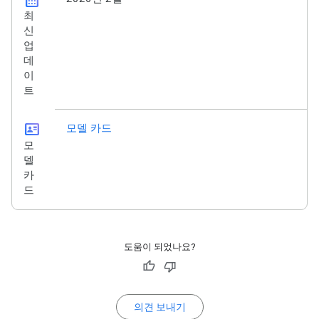
calendar_month
최
신
업
데
이
트
id_card
모델 카드
모
델
카
드
도움이 되었나요?
의견 보내기