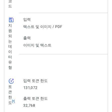
코
드
save
입력
지
텍스트 및 이미지 / PDF
원
되
출력
는
이미지 및 텍스트
데
이
터
유
형
token_auto
입력 토큰 한도
토
131,072
큰
한
출력 토큰 한도
[*]
도
32,768