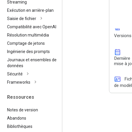
Streaming
Exécution en arrière-plan
Saisie de fichier
Compatibilité avec Open
AI
123
Résolution multimédia
Versions
Comptage de jetons
calendar_month
Ingénierie des prompts
Dernière
Journaux et ensembles de
mise à jo
données
Sécurité
id_card
Fic
Frameworks
de modè
Ressources
Notes de version
Abandons
Bibliothèques