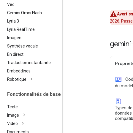
Veo
Gemini Omni Flash
Avertis
Lyria 3
2026. Passe
Lyria Real
Time
Imagen
gemini
Synthèse vocale
En direct
Traduction instantanée
Propriét
Embeddings
id_card
Co
Robotique
du modè
Fonctionnalités de base
save
Texte
Types de
données
Image
compatib
Vidéo
Documents