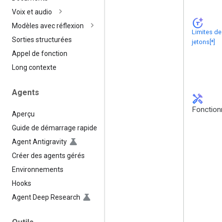
Voix et audio
token_auto
Modèles avec réflexion
Limites de
Sorties structurées
jetons[*]
Appel de fonction
Long contexte
Agents
handyman
Fonction
Aperçu
Guide de démarrage rapide
Agent Antigravity
Créer des agents gérés
Environnements
Hooks
Agent Deep Research