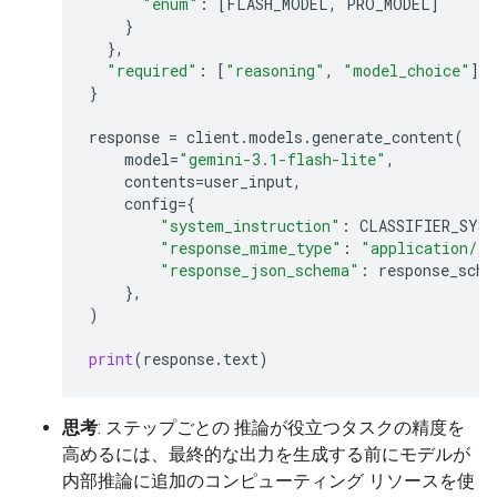
"enum"
:
[
FLASH_MODEL
,
PRO_MODEL
]
}
},
"required"
:
[
"reasoning"
,
"model_choice"
]
}
response
=
client
.
models
.
generate_content
(
model
=
"gemini-3.1-flash-lite"
,
contents
=
user_input
,
config
=
{
"system_instruction"
:
CLASSIFIER_SYS
"response_mime_type"
:
"application/js
"response_json_schema"
:
response_sche
},
)
print
(
response
.
text
)
思考
: ステップごとの 推論が役立つタスクの精度を
高めるには、最終的な出力を生成する前にモデルが
内部推論に追加のコンピューティング リソースを使