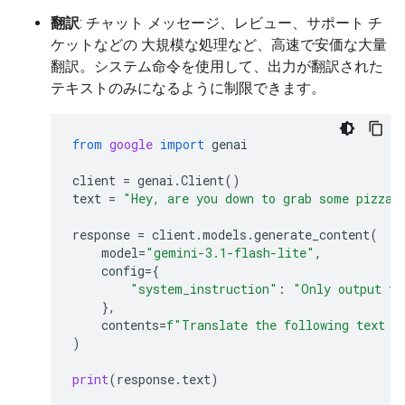
翻訳
: チャット メッセージ、レビュー、サポート チ
ケットなどの 大規模な処理など、高速で安価な大量
翻訳。システム命令を使用して、出力が翻訳された
テキストのみになるように制限できます。
from
google
import
genai
client
=
genai
.
Client
()
text
=
"Hey, are you down to grab some pizza 
response
=
client
.
models
.
generate_content
(
model
=
"gemini-3.1-flash-lite"
,
config
=
{
"system_instruction"
:
"Only output th
},
contents
=
f
"Translate the following text t
)
print
(
response
.
text
)