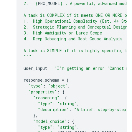
2.  `
{
PRO_MODEL
}
`: A powerful, advanced model
A task is COMPLEX if it meets ONE OR MORE of 
1.  High Operational Complexity (Est. 4+ Step
2.  Strategic Planning and Conceptual Design
3.  High Ambiguity or Large Scope
4.  Deep Debugging and Root Cause Analysis
A task is SIMPLE if it is highly specific, bo
"""
user_input
=
"I'm getting an error 'Cannot re
response_schema
=
{
"type"
:
"object"
,
"properties"
:
{
"reasoning"
:
{
"type"
:
"string"
,
"description"
:
"A brief, step-by-step e
},
"model_choice"
:
{
"type"
:
"string"
,