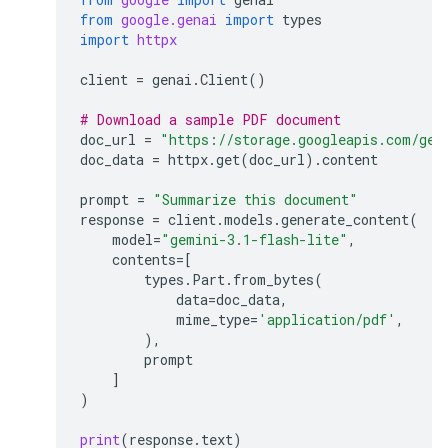
from
google.genai
import
types
import
httpx
client
=
genai
.
Client
()
# Download a sample PDF document
doc_url
=
"https://storage.googleapis.com/gen
doc_data
=
httpx
.
get
(
doc_url
)
.
content
prompt
=
"Summarize this document"
response
=
client
.
models
.
generate_content
(
model
=
"gemini-3.1-flash-lite"
,
contents
=
[
types
.
Part
.
from_bytes
(
data
=
doc_data
,
mime_type
=
'application/pdf'
,
),
prompt
]
)
print
(
response
.
text
)