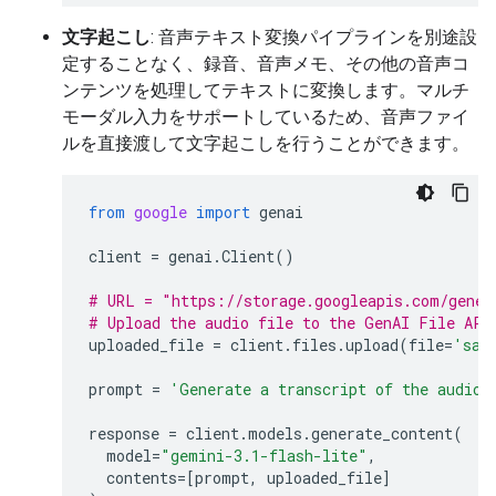
文字起こし
: 音声テキスト変換パイプラインを別途設
定することなく、録音、音声メモ、その他の音声コ
ンテンツを処理してテキストに変換します。マルチ
モーダル入力をサポートしているため、音声ファイ
ルを直接渡して文字起こしを行うことができます。
from
google
import
genai
client
=
genai
.
Client
()
# URL = "https://storage.googleapis.com/gener
# Upload the audio file to the GenAI File API
uploaded_file
=
client
.
files
.
upload
(
file
=
'sam
prompt
=
'Generate a transcript of the audio.
response
=
client
.
models
.
generate_content
(
model
=
"gemini-3.1-flash-lite"
,
contents
=
[
prompt
,
uploaded_file
]