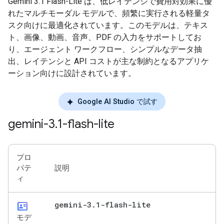
Gemini 3.1 Flash-Lite は、低レイテンシで費用対効果に優
れたマルチモーダル モデルで、頻繁に実行される軽量タ
スク向けに最適化されています。このモデルは、テキス
ト、画像、動画、音声、PDF の入力をサポートしてお
り、エージェント ワークフロー、シンプルなデータ抽
出、レイテンシと API コストが主な制約となるアプリケ
ーション向けに設計されています。
Google AI Studio で試す
gemini-3
.
1-flash-lite
プロ
パテ
説明
ィ
id_card
gemini-3
.
1-flash-lite
モデ