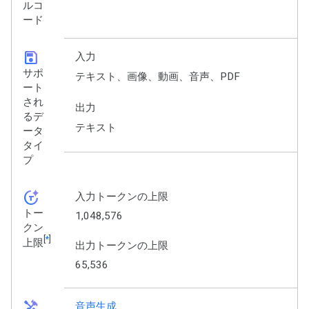
ルコ
ード
save
入力
サポ
テキスト、画像、動画、音声、PDF
ート
され
出力
るデ
テキスト
ータ
タイ
プ
token_auto
入力トークンの上限
トー
1,048,576
クン
[
*
]
上限
出力トークンの上限
65,536
handyman
音声生成