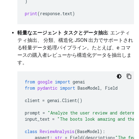
)
print
(
response
.
text
)
軽量なエージェント タスクとデータ抽出
: エンティ
ティ抽出、 分類、構造化 JSON 出力でサポートされ
る軽量データ処理パイプライン。たとえば、e コマ
ースの購入者レビューから構造化データを抽出しま
す。
from
google
import
genai
from
pydantic
import
BaseModel
,
Field
client
=
genai
.
Client
()
prompt
=
"Analyze the user review and determi
input_text
=
"The boots look amazing and the 
class
ReviewAnalysis
(
BaseModel
):
aspect
:
str
=
Field
(
description
=
"The feat