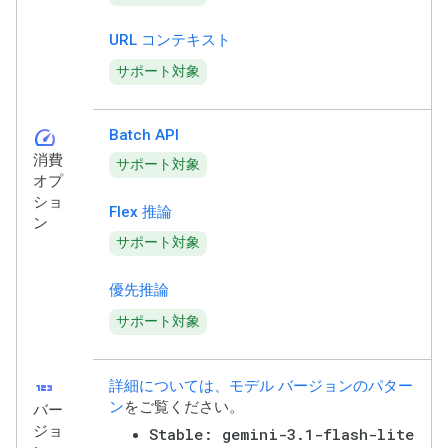
URL コンテキスト
サポート対象
speed
Batch API
消費
サポート対象
オプ
ショ
Flex 推論
ン
サポート対象
優先推論
サポート対象
123
詳細については、モデル バージョンのパター
ン
をご覧ください。
バー
ジョ
Stable: gemini-3.1-flash-lite