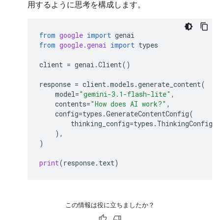
用するように思考を構成します。
from
google
import
genai
from
google.genai
import
types
client
=
genai
.
Client
()
response
=
client
.
models
.
generate_content
(
model
=
"gemini-3.1-flash-lite"
,
contents
=
"How does AI work?"
,
config
=
types
.
GenerateContentConfig
(
thinking_config
=
types
.
ThinkingConfig
(
),
)
print
(
response
.
text
)
この情報は役に立ちましたか？