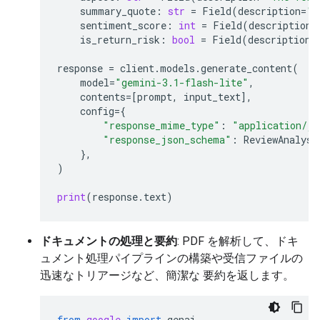
summary_quote
:
str
=
Field
(
description
=
"T
sentiment_score
:
int
=
Field
(
description
=
is_return_risk
:
bool
=
Field
(
description
=
response
=
client
.
models
.
generate_content
(
model
=
"gemini-3.1-flash-lite"
,
contents
=
[
prompt
,
input_text
],
config
=
{
"response_mime_type"
:
"application/js
"response_json_schema"
:
ReviewAnalysi
},
)
print
(
response
.
text
)
ドキュメントの処理と要約
: PDF を解析して、ドキ
ュメント処理パイプラインの構築や受信ファイルの
迅速なトリアージなど、簡潔な 要約を返します。
from
google
import
genai