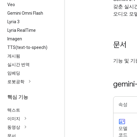
Veo
갖춘 실시간
Gemini Omni Flash
오디오 모
Lyria 3
Lyria Real
Time
Imagen
문서
TTS(
text-to-speech)
게시됨
기능 및 기
실시간 번역
임베딩
로봇공학
gemini
핵심 기능
속성
텍스트
이미지
id_card
동영상
모델
코드
문서