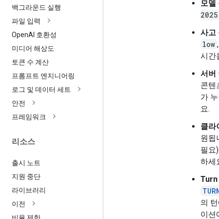
모델
백그라운드 실행
2025
파일 입력
사고
Open
AI 호환성
low
미디어 해상도
시간
토큰 수 계산
서버
프롬프트 엔지니어링
콘텐츠
로그 및 데이터 세트
가 
안전
요.
프레임워크
클라
원됩니
리소스
필요
하세
출시 노트
지원 중단
Turn
라이브러리
TUR
의 
이전
이션
비율 제한