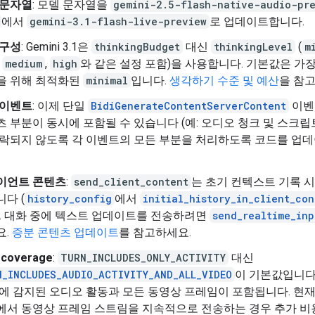
 문자열
: 모델 문자열을
gemini-2.5-flash-native-audio-pr
에서
gemini-3.1-flash-live-preview
로 업데이트합니다.
 구성
: Gemini 3.1은
thinkingBudget
대신
thinkingLevel
(
m
,
medium
,
high
와 같은 설정 포함)을 사용합니다. 기본값은 가장
을 위해 최적화된
minimal
입니다.
생각하기 수준 및 예산
을 참
 이벤트
: 이제 단일
BidiGenerateContentServerContent
이벤
 부분이 동시에 포함될 수 있습니다 (예: 오디오 청크 및 스크립트
누락되지 않도록 각 이벤트의 모든 부분을 처리하도록 코드를 업
이언트 콘텐츠
:
send_client_content
는 초기 컨텍스트 기록 
다 (
history_config
에서
initial_history_in_client_con
). 대화 중에 텍스트 업데이트를 전송하려면
send_realtime_inp
요.
증분 콘텐츠 업데이트
를 참고하세요.
 coverage
:
TURN_INCLUDES_ONLY_ACTIVITY
대신
N_INCLUDES_AUDIO_ACTIVITY_AND_ALL_VIDEO
이 기본값입니다
턴에 감지된 오디오 활동과 모든 동영상 프레임이 포함됩니다. 현
에서 동영상 프레임 스트림을 지속적으로 전송하는 경우 추가 비