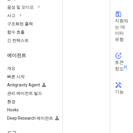
음성 및 오디오
save
사고
지원되
구조화된 출력
는 데
함수 호출
이터
유형
긴 컨텍스트
token_auto
에이전트
토큰
[*]
개요
한도
빠른 시작
handyman
Antigravity Agent
기능
관리 에이전트 빌드
환경
Hooks
Deep Research 에이전트