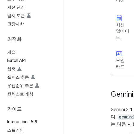
버전
세션 관리
임시 토큰
calendar_month
권장사항
최신
업데이
트
최적화
개요
id_card
모델
Batch API
카드
웹훅
플렉스 추론
우선순위 추론
Gemini
컨텍스트 캐싱
가이드
Gemini 
다.
gemin
Interactions API
는 다음 사
스트리밍