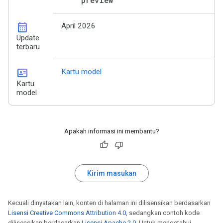
preview
calendar_month
April 2026
Update
terbaru
id_card
Kartu model
Kartu
model
Apakah informasi ini membantu?
Kirim masukan
Kecuali dinyatakan lain, konten di halaman ini dilisensikan berdasarkan
Lisensi Creative Commons Attribution 4.0
, sedangkan contoh kode
dilisensikan berdasarkan
Lisensi Apache 2.0
. Untuk mengetahui