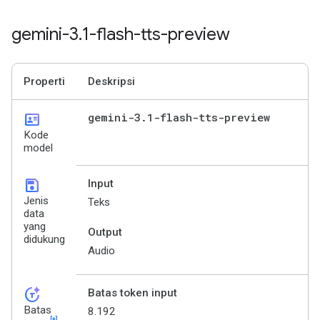
gemini-3
.
1-flash-tts-preview
Properti
Deskripsi
id_card
gemini-3
.
1-flash-tts-preview
Kode
model
save
Input
Jenis
Teks
data
yang
Output
didukung
Audio
token_auto
Batas token input
Batas
8.192