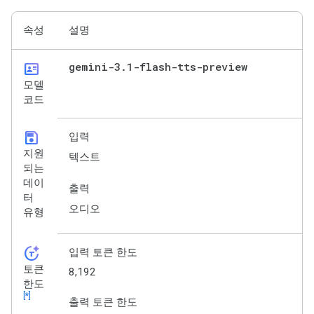
속성
설명
id_card
gemini-3
.
1-flash-tts-preview
모델
코드
save
입력
지원
텍스트
되는
데이
출력
터
오디오
유형
token_auto
입력 토큰 한도
토큰
8,192
한도
[*]
출력 토큰 한도