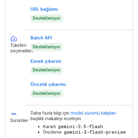
URL bağlamı
Destekleniyor
speed
Batch API
Tüketim
Destekleniyor
seçenekleri
Esnek çıkarım
Destekleniyor
Öncelik çıkarımı
Destekleniyor
123
Daha fazla bilgi için
model sürümü kalıpları
başlıklı makaleyi inceleyin.
Sürümler
gemini-3.5-flash
Kararlı:
gemini-3-flash-preview
Önizleme: