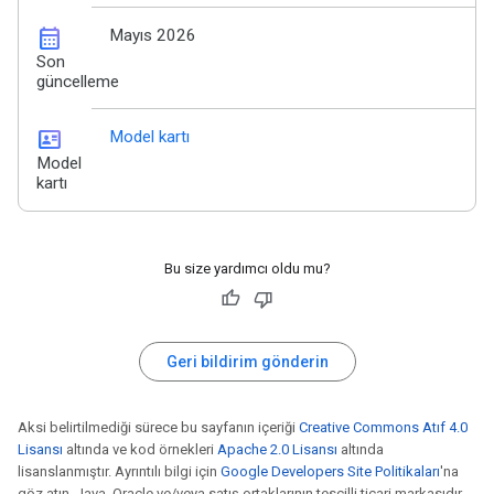
calendar_month
Mayıs 2026
Son
güncelleme
id_card
Model kartı
Model
kartı
Bu size yardımcı oldu mu?
Geri bildirim gönderin
Aksi belirtilmediği sürece bu sayfanın içeriği
Creative Commons Atıf 4.0
Lisansı
altında ve kod örnekleri
Apache 2.0 Lisansı
altında
lisanslanmıştır. Ayrıntılı bilgi için
Google Developers Site Politikaları
'na
göz atın. Java, Oracle ve/veya satış ortaklarının tescilli ticari markasıdır.