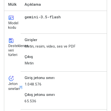
Mülk
Açıklama
id_card
gemini-3
.
5-flash
Model
kodu
save
Girişler
Desteklenen
Metin, resim, video, ses ve PDF
veri
türleri
Çıkış
Metin
token_auto
Giriş jetonu sınırı
Jeton
1.048.576
[*]
sınırları
Çıkış jetonu sınırı
65.536