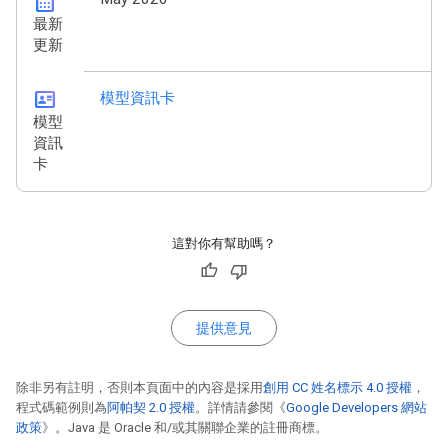
calendar_month
最新
更新
id_card
模型資訊卡
模型
資訊
卡
這對你有幫助嗎？
提供意見
除非另有註明，否則本頁面中的內容是採用
創用 CC 姓名標示 4.0 授權
，
程式碼範例則為
阿帕契 2.0 授權
。詳情請參閱《
Google Developers 網站
政策
》。Java 是 Oracle 和/或其關聯企業的註冊商標。