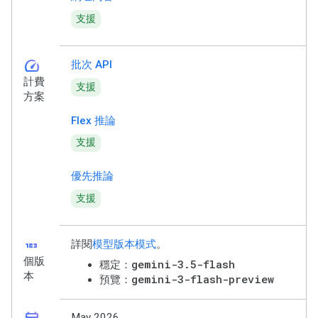
支援
speed
批次 API
計費
支援
方案
Flex 推論
支援
優先推論
支援
123
詳閱
模型版本模式
。
個版
gemini-3.5-flash
穩定：
本
gemini-3-flash-preview
預覽：
May 2026