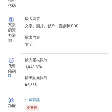
模型
代碼
save
輸入裝置
支援
文字、圖片、影片、音訊和 PDF
的資
料類
輸出內容
型
文字
token_auto
輸入權杖限制
代幣
1,048,576
限制
[*]
輸出詞元限制
65,536
handyman
生成音訊
功能
不支援