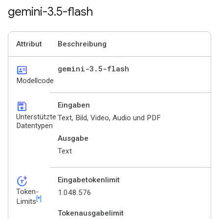
gemini-3
.
5-flash
Attribut
Beschreibung
id_card
gemini-3
.
5-flash
Modellcode
save
Eingaben
Unterstützte
Text, Bild, Video, Audio und PDF
Datentypen
Ausgabe
Text
token_auto
Eingabetokenlimit
Token-
1.048.576
[*]
Limits
Tokenausgabelimit