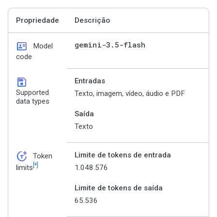
Propriedade
Descrição
id_card
gemini-3
.
5-flash
Model
code
save
Entradas
Supported
Texto, imagem, vídeo, áudio e PDF
data types
Saída
Texto
token_auto
Limite de tokens de entrada
Token
[*]
1.048.576
limits
Limite de tokens de saída
65.536