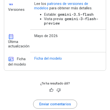
123
Lee los
patrones de versiones de
modelos
para obtener más detalles.
Versiones
gemini-3.5-flash
Estable:
gemini-3-flash-
Vista previa:
preview
calendar_month
Mayo de 2026
Última
actualización
id_card
Ficha del modelo
Ficha
del modelo
¿Te ha resultado útil?
Enviar comentarios