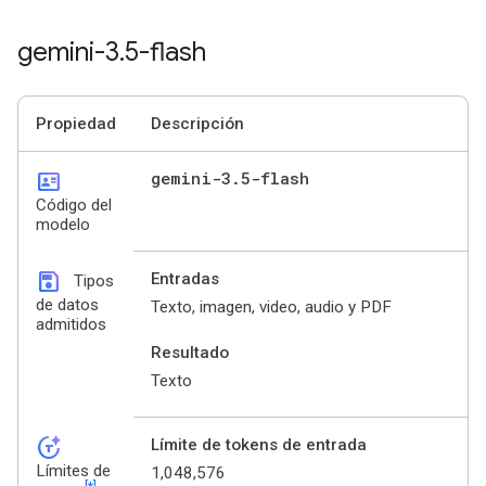
gemini-3
.
5-flash
Propiedad
Descripción
id_card
gemini-3
.
5-flash
Código del
modelo
save
Entradas
Tipos
de datos
Texto, imagen, video, audio y PDF
admitidos
Resultado
Texto
token_auto
Límite de tokens de entrada
Límites de
1,048,576