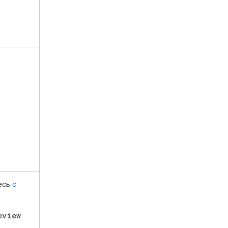
есь
с
eview