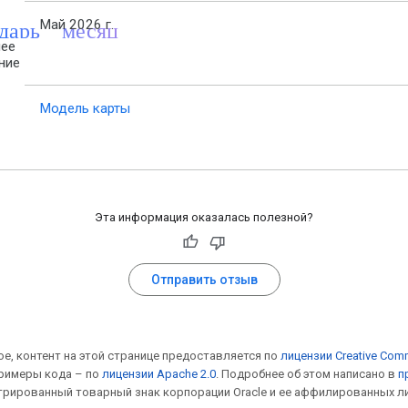
ндарь_месяц
Май 2026 г.
ее
ние
Модель карты
Эта информация оказалась полезной?
Отправить отзыв
ое, контент на этой странице предоставляется по
лицензии Creative Com
 примеры кода – по
лицензии Apache 2.0
. Подробнее об этом написано в
п
стрированный товарный знак корпорации Oracle и ее аффилированных ли