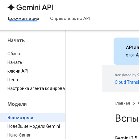
Документация
Справочник по API
Начать
API д
Обзор
этот 
Начать
ключи API
Цена
Cloud Transl
Настройка агента кодирования
Главная
Модели
Вспы
Все модели
Новейшие модели Gemini
Нано-банан
Gemini 3.