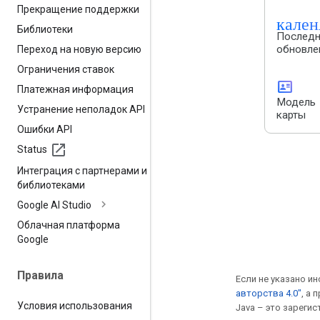
Прекращение поддержки
кале
Библиотеки
Последн
обновле
Переход на новую версию
Ограничения ставок
id_card
Платежная информация
Модель
Устранение неполадок API
карты
Ошибки API
Status
Интеграция с партнерами и
библиотеками
Google AI Studio
Облачная платформа
Google
Правила
Если не указано ин
авторства 4.0"
, а
Условия использования
Java – это зареги