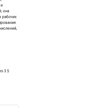
 и
, она
х рабочих
ирования.
числений,
i 3.5