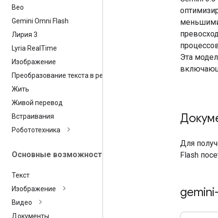
Вео
оптимизир
Gemini Omni Flash
меньшими 
превосход
Лирия 3
процессов
Lyria Real
Time
Эта модел
Изображение
включающ
Преобразование текста в речь
Жить
Живой перевод
Докум
Встраивания
Робототехника
Для получ
Основные возможности
Flash пос
Текст
gemini
Изображение
Видео
Документы