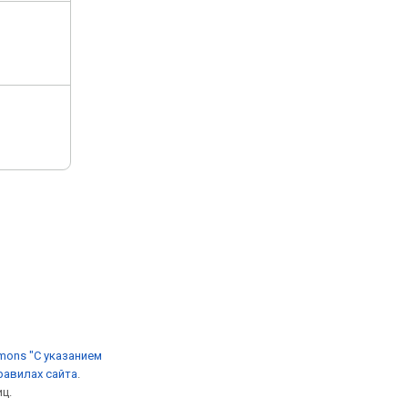
mons "С указанием
равилах сайта
.
ц.