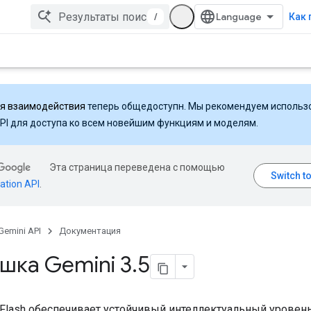
/
Как 
ля взаимодействия
теперь общедоступн. Мы рекомендуем использ
API для доступа ко всем новейшим функциям и моделям.
Эта страница переведена с помощью
ation API
.
Gemini API
Документация
шка Gemini 3
.
5
5 Flash обеспечивает устойчивый интеллектуальный уровень