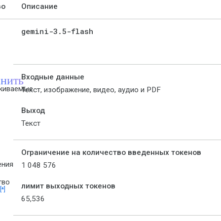
во
Описание
gemini-3
.
5-flash
нить
Входные данные
живаемые
Текст, изображение, видео, аудио и PDF
Выход
Текст
Ограничение на количество введенных токенов
ения
1 048 576
тво
лимит выходных токенов
[*]
65,536