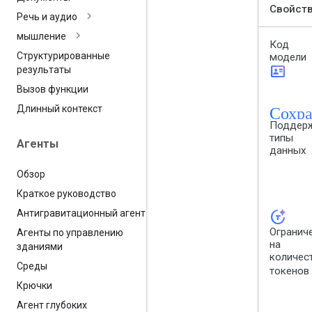
Свойст
Речь и аудио
мышление
Код
Структурированные
модели
id_card
результаты
Вызов функции
Сохра
Длинный контекст
Поддер
типы
Агенты
данных
Обзор
Краткое руководство
Антигравитационный агент
token_auto
Огранич
Агенты по управлению
на
зданиями
количес
Среды
токенов
Крючки
Агент глубоких