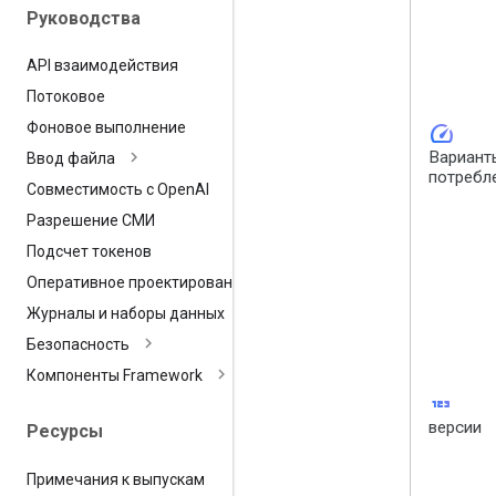
Руководства
API взаимодействия
Потоковое
speed
Фоновое выполнение
Вариант
Ввод файла
потребл
Совместимость с Open
AI
Разрешение СМИ
Подсчет токенов
Оперативное проектирование
Журналы и наборы данных
Безопасность
Компоненты Framework
123
версии
Ресурсы
Примечания к выпускам