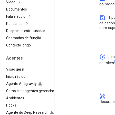
Vídeo
do mode
Documentos
save
Fala e áudio
Tip
de dados
Pensando
com sup
Respostas estruturadas
Chamadas de função
Contexto longo
token_auto
Lim
Agentes
[
de token
Visão geral
Início rápido
Agente Antigravity
Como criar agentes gerenciados
handyman
Ambientes
Recurso
Hooks
Agente do Deep Research