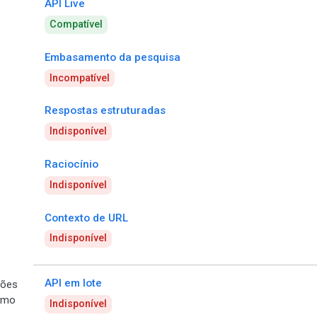
API Live
Compatível
Embasamento da pesquisa
Incompatível
Respostas estruturadas
Indisponível
Raciocínio
Indisponível
Contexto de URL
Indisponível
API em lote
ões
umo
Indisponível