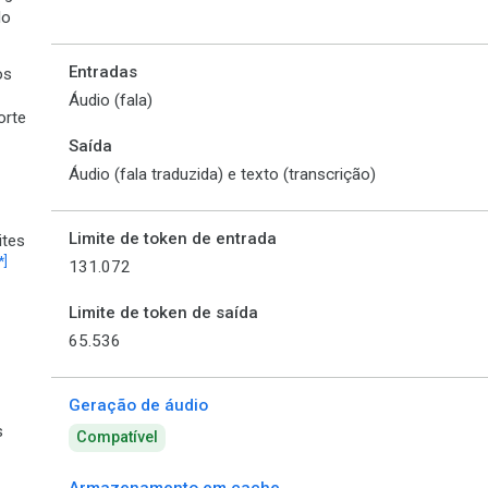
lo
Entradas
os
Áudio (fala)
orte
Saída
Áudio (fala traduzida) e texto (transcrição)
Limite de token de entrada
ites
*]
131.072
Limite de token de saída
65.536
Geração de áudio
s
Compatível
Armazenamento em cache