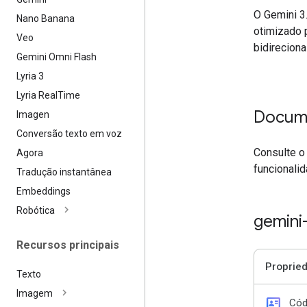
O Gemini 3
Nano Banana
otimizado 
Veo
bidireciona
Gemini Omni Flash
Lyria 3
Lyria Real
Time
Docum
Imagen
Conversão texto em voz
Consulte o
Agora
funcionali
Tradução instantânea
Embeddings
Robótica
gemini
Recursos principais
Proprie
Texto
Imagem
id_card
Cód