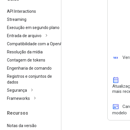
API Interactions
Streaming
Execução em segundo plano
Entrada de arquivo
Compatibilidade com a Open
AI
Resolução da mídia
123
Ver
Contagem de tokens
Engenharia de comando
Registros e conjuntos de
calendar_month
dados
Atualiza
Segurança
mais rec
Frameworks
id_card
Car
modelo
Recursos
Notas da versão