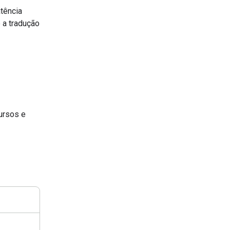
atência
 a tradução
ursos e