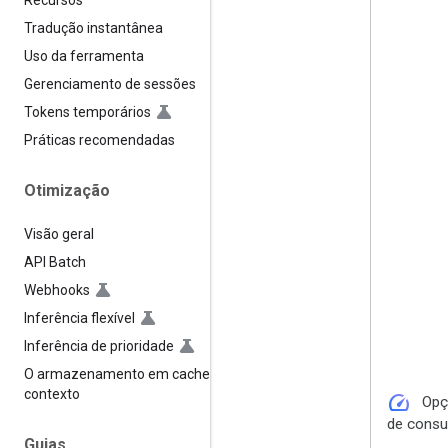
Recursos
Tradução instantânea
Uso da ferramenta
Gerenciamento de sessões
Tokens temporários
Práticas recomendadas
Otimização
Visão geral
API Batch
Webhooks
Inferência flexível
Inferência de prioridade
O armazenamento em cache de
contexto
speed
Opç
de cons
Guias