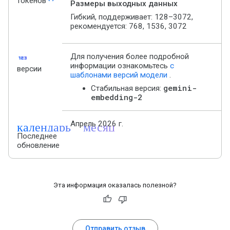
токенов
Размеры выходных данных
Гибкий, поддерживает: 128–3072,
рекомендуется: 768, 1536, 3072
123
Для получения более подробной
информации ознакомьтесь
с
версии
шаблонами версий модели
.
gemini-
Стабильная версия:
embedding-2
календарь_месяц
Апрель 2026 г.
Последнее
обновление
Эта информация оказалась полезной?
Отправить отзыв