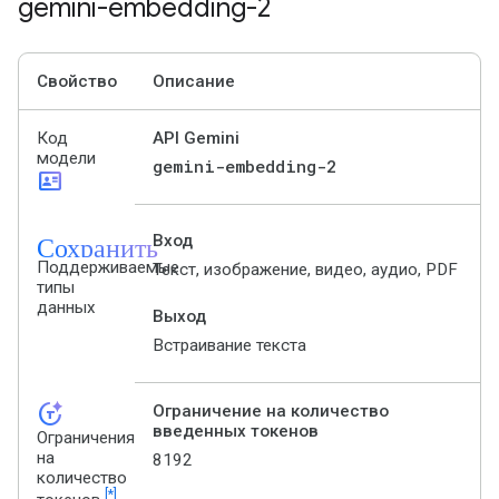
gemini-embedding-2
Свойство
Описание
Код
API Gemini
модели
gemini-embedding-2
id_card
Сохранить
Вход
Поддерживаемые
Текст, изображение, видео, аудио, PDF
типы
данных
Выход
Встраивание текста
token_auto
Ограничение на количество
введенных токенов
Ограничения
на
8192
количество
[*]