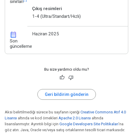
sınırları
Çıkış resimleri
1-4 (Ultra/Standart/Hızlı)
calendar_month
Haziran 2025
Son
güncelleme
Bu size yardımcı oldu mu?
Geri bildirim gönderin
Aksi belirtilmediği sürece bu sayfanın içeriği
Creative Commons Atıf 4.0
Lisansı
altında ve kod örnekleri
Apache 2.0 Lisansı
altında
lisanslanmıştır. Ayrıntılı bilgi için
Google Developers Site Politikaları
'na
göz atın. Java, Oracle ve/veya satış ortaklarının tescilli ticari markasıdır.