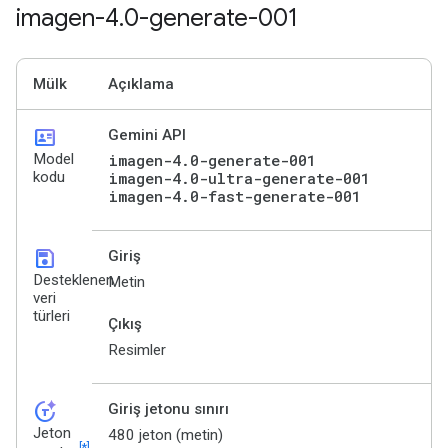
imagen-4
.
0-generate-001
Mülk
Açıklama
id_card
Gemini API
Model
imagen-4.0-generate-001
kodu
imagen-4.0-ultra-generate-001
imagen-4.0-fast-generate-001
save
Giriş
Desteklenen
Metin
veri
türleri
Çıkış
Resimler
token_auto
Giriş jetonu sınırı
Jeton
480 jeton (metin)
[*]