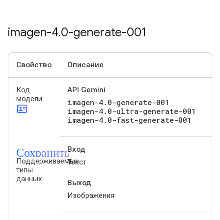
imagen-4
.
0-generate-001
Свойство
Описание
Код
API Gemini
модели
imagen-4.0-generate-001
id_card
imagen-4.0-ultra-generate-001
imagen-4.0-fast-generate-001
Сохранить
Вход
Поддерживаемые
Текст
типы
данных
Выход
Изображения