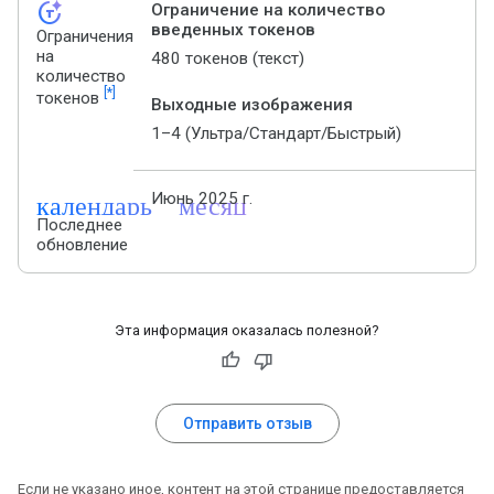
token_auto
Ограничение на количество
введенных токенов
Ограничения
на
480 токенов (текст)
количество
[*]
токенов
Выходные изображения
1–4 (Ультра/Стандарт/Быстрый)
календарь_месяц
Июнь 2025 г.
Последнее
обновление
Эта информация оказалась полезной?
Отправить отзыв
Если не указано иное, контент на этой странице предоставляется