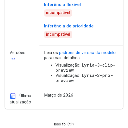
Inferência flexível
incompatível
Inferência de prioridade
incompatível
Versões
Leia os
padrões de versão do modelo
123
para mais detalhes.
lyria-3-clip-
Visualização:
preview
lyria-3-pro-
Visualização:
preview
calendar_month
Março de 2026
Última
atualização
Isso foi útil?