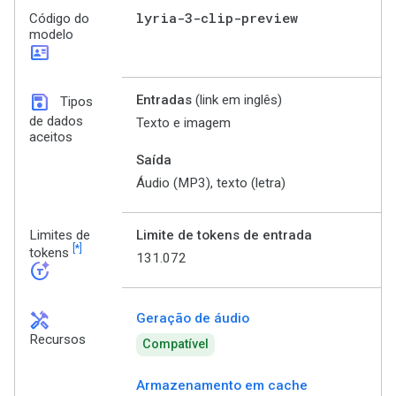
lyria-3-clip-preview
Código do
modelo
id_card
save
Entradas
(link em inglês)
Tipos
de dados
Texto e imagem
aceitos
Saída
Áudio (MP3), texto (letra)
Limites de
Limite de tokens de entrada
[*]
tokens
131.072
token_auto
handyman
Geração de áudio
Recursos
Compatível
Armazenamento em cache