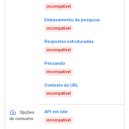
incompatível
Embasamento da pesquisa
incompatível
Respostas estruturadas
incompatível
Pensando
incompatível
Contexto do URL
incompatível
speed
API em lote
Opções
de consumo
incompatível