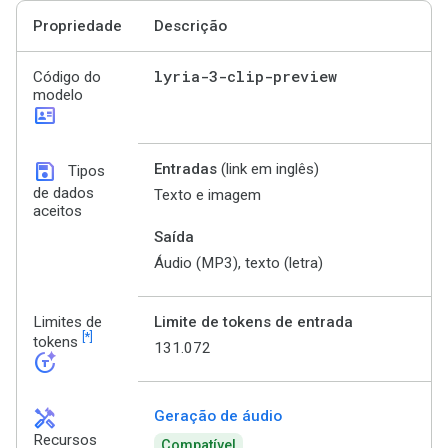
Propriedade
Descrição
lyria-3-clip-preview
Código do
modelo
id_card
save
Entradas
(link em inglês)
Tipos
de dados
Texto e imagem
aceitos
Saída
Áudio (MP3), texto (letra)
Limites de
Limite de tokens de entrada
[*]
tokens
131.072
token_auto
handyman
Geração de áudio
Recursos
Compatível