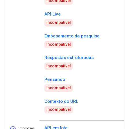
incompatível
API Live
incompatível
Embasamento da pesquisa
incompatível
Respostas estruturadas
incompatível
Pensando
incompatível
Contexto do URL
incompatível
speed
API em lote
Opções