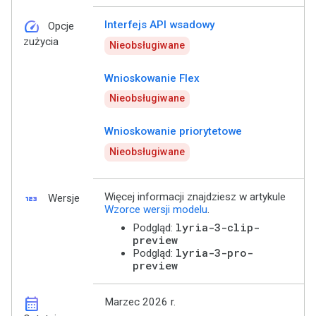
speed
Interfejs API wsadowy
Opcje
zużycia
Nieobsługiwane
Wnioskowanie Flex
Nieobsługiwane
Wnioskowanie priorytetowe
Nieobsługiwane
123
Więcej informacji znajdziesz w artykule
Wersje
Wzorce wersji modelu
.
lyria-3-clip-
Podgląd:
preview
lyria-3-pro-
Podgląd:
preview
calendar_month
Marzec 2026 r.