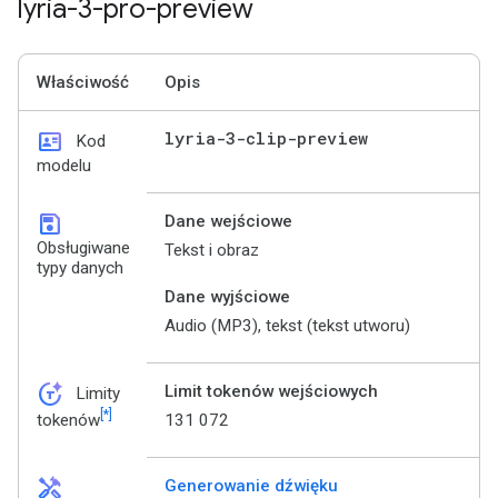
lyria-3-pro-preview
Właściwość
Opis
id_card
lyria-3-clip-preview
Kod
modelu
save
Dane wejściowe
Obsługiwane
Tekst i obraz
typy danych
Dane wyjściowe
Audio (MP3), tekst (tekst utworu)
token_auto
Limit tokenów wejściowych
Limity
[*]
131 072
tokenów
handyman
Generowanie dźwięku