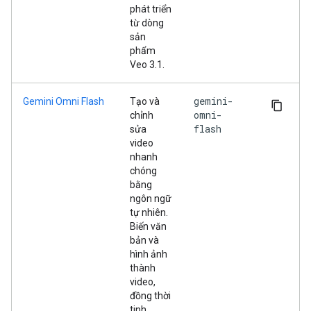
phát triển
từ dòng
sản
phẩm
Veo 3.1.
gemini-
Gemini Omni Flash
Tạo và
omni-
chỉnh
flash
sửa
video
nhanh
chóng
bằng
ngôn ngữ
tự nhiên.
Biến văn
bản và
hình ảnh
thành
video,
đồng thời
tinh