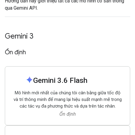
Hướng dẫn này giới thiệu tất cả các mô hình có sẵn thông
qua Gemini API.
Gemini 3
Ổn định
spark
Gemini 3
.
6 Flash
Mô hình mới nhất của chúng tôi cân bằng giữa tốc độ
và trí thông minh để mang lại hiệu suất mạnh mẽ trong
các tác vụ đa phương thức và dựa trên tác nhân.
Ổn định