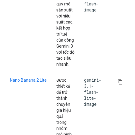
flash-
quy mô
image
sản xuất
với hiệu
suất cao,
kết hợp
trí tuệ
của dòng
Gemini 3
với tốc độ
tạo siêu
nhanh.
gemini-
Nano Banana 2 Lite
Được
3.1-
thiết kế
flash-
để trở
lite-
thành
image
chuyên
gia hiệu
quả
trong
nhóm
mô hình