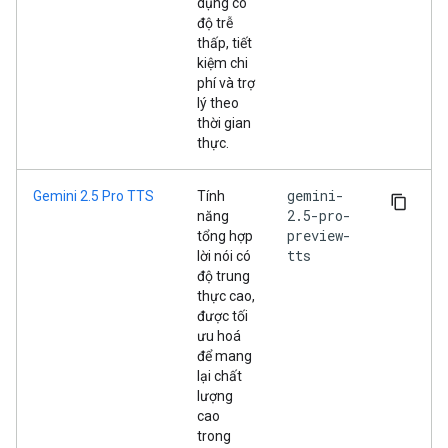
dụng có
độ trễ
thấp, tiết
kiệm chi
phí và trợ
lý theo
thời gian
thực.
gemini-
Gemini 2.5 Pro TTS
Tính
2.5-pro-
năng
preview-
tổng hợp
tts
lời nói có
độ trung
thực cao,
được tối
ưu hoá
để mang
lại chất
lượng
cao
trong