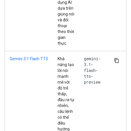
dụng AI
dựa trên
giọng nói
và đối
thoại
theo thời
gian
thực.
gemini-
Gemini 3.1 Flash TTS
Khả
3.1-
năng tạo
flash-
lời nói
tts-
mạnh
preview
mẽ với
độ trễ
thấp,
đầu ra tự
nhiên,
câu lệnh
có thể
điều
hướng