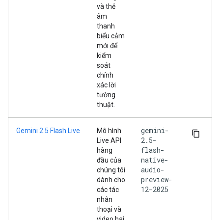
và thẻ
âm
thanh
biểu cảm
mới để
kiểm
soát
chính
xác lời
tường
thuật.
gemini-
Gemini 2.5 Flash Live
Mô hình
2.5-
Live API
flash-
hàng
native-
đầu của
audio-
chúng tôi
preview-
dành cho
12-2025
các tác
nhân
thoại và
video hai