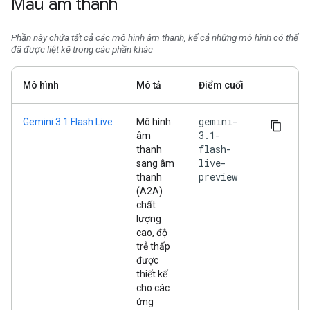
Mẫu âm thanh
Phần này chứa tất cả các mô hình âm thanh, kể cả những mô hình có thể
đã được liệt kê trong các phần khác
Mô hình
Mô tả
Điểm cuối
gemini-
Gemini 3.1 Flash Live
Mô hình
3.1-
âm
flash-
thanh
live-
sang âm
preview
thanh
(A2A)
chất
lượng
cao, độ
trễ thấp
được
thiết kế
cho các
ứng