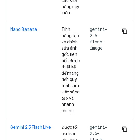
cầu khả
năng suy
luận.
gemini-
Nano Banana
Tính
2.5-
năng tạo
flash-
và chỉnh
image
sửa ảnh
gốc tiên
tiến được
thiết kế
để mang
đến quy
trình làm
việc sáng
tạo và
nhanh
chóng.
gemini-
Gemini 2.5 Flash Live
Được tối
2.5-
ưu hoá
flash-
cho các