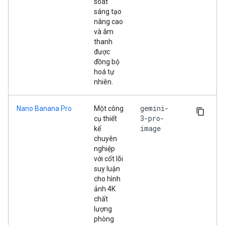
soát
sáng tạo
nâng cao
và âm
thanh
được
đồng bộ
hoá tự
nhiên.
gemini-
Nano Banana Pro
Một công
3-pro-
cụ thiết
image
kế
chuyên
nghiệp
với cốt lõi
suy luận
cho hình
ảnh 4K
chất
lượng
phòng