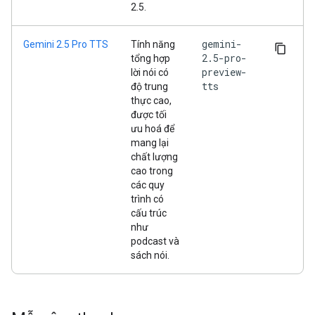
2.5.
gemini-
Gemini 2.5 Pro TTS
Tính năng
2.5-pro-
tổng hợp
preview-
lời nói có
tts
độ trung
thực cao,
được tối
ưu hoá để
mang lại
chất lượng
cao trong
các quy
trình có
cấu trúc
như
podcast và
sách nói.