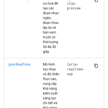
clip-
ưu hoá để
preview
tạo các
đoạn nhạc
ngắn,
đoạn nhạc
lặp lại và
bản xem
trước có
thời lượng
tối đa 30
giây.
lyria-
Lyria RealTime
Mô hình
realtime-
tạo nhạc
exp
có độ chân
thực cao,
cung cấp
khả năng
kiểm soát
sáng tạo
chi tiết và
khả năng