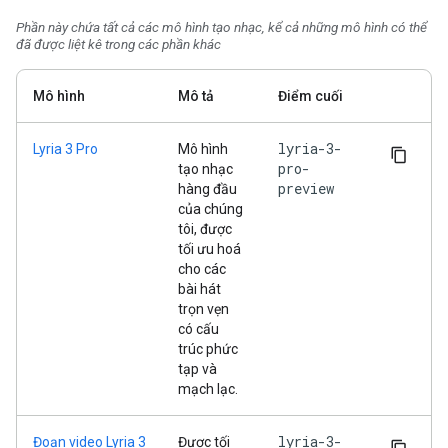
Phần này chứa tất cả các mô hình tạo nhạc, kể cả những mô hình có thể
đã được liệt kê trong các phần khác
Mô hình
Mô tả
Điểm cuối
lyria-3-
Lyria 3 Pro
Mô hình
pro-
tạo nhạc
preview
hàng đầu
của chúng
tôi, được
tối ưu hoá
cho các
bài hát
trọn vẹn
có cấu
trúc phức
tạp và
mạch lạc.
lyria-3-
Đoạn video Lyria 3
Được tối