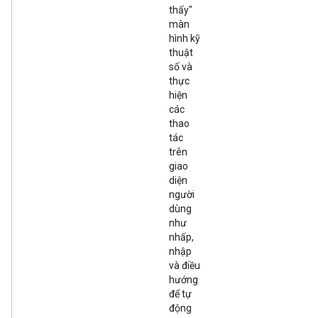
thấy"
màn
hình kỹ
thuật
số và
thực
hiện
các
thao
tác
trên
giao
diện
người
dùng
như
nhấp,
nhập
và điều
hướng
để tự
động