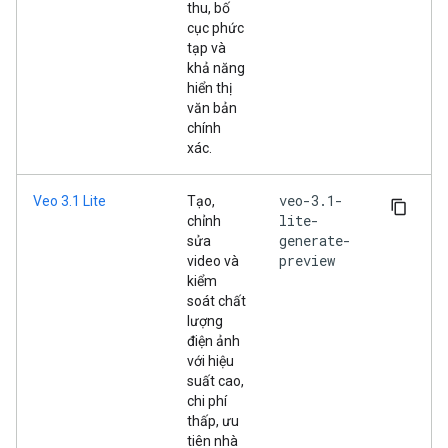
thu, bố
cục phức
tạp và
khả năng
hiển thị
văn bản
chính
xác.
veo-3.1-
Veo 3.1 Lite
Tạo,
lite-
chỉnh
generate-
sửa
preview
video và
kiểm
soát chất
lượng
điện ảnh
với hiệu
suất cao,
chi phí
thấp, ưu
tiên nhà