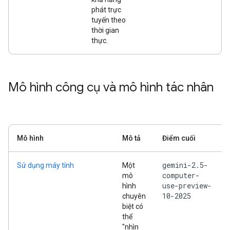
phát trực
tuyến theo
thời gian
thực.
Mô hình công cụ và mô hình tác nhân
Mô hình
Mô tả
Điểm cuối
gemini-2.5-
Sử dụng máy tính
Một
computer-
mô
use-preview-
hình
10-2025
chuyên
biệt có
thể
"nhìn