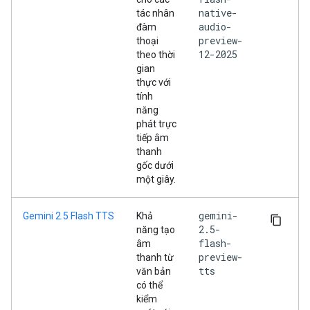
native-
tác nhân
audio-
đàm
preview-
thoại
12-2025
theo thời
gian
thực với
tính
năng
phát trực
tiếp âm
thanh
gốc dưới
một giây.
gemini-
Gemini 2.5 Flash TTS
Khả
2.5-
năng tạo
flash-
âm
preview-
thanh từ
tts
văn bản
có thể
kiểm