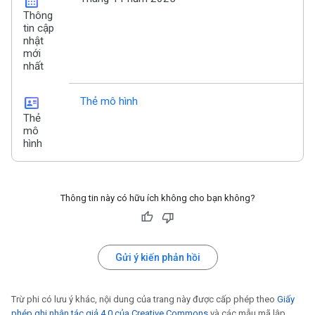
calendar_month
Thông
tin cập
nhật
mới
nhất
id_card
Thẻ mô hình
Thẻ
mô
hình
Thông tin này có hữu ích không cho bạn không?
Gửi ý kiến phản hồi
Trừ phi có lưu ý khác, nội dung của trang này được cấp phép theo
Giấy
phép ghi nhận tác giả 4.0 của Creative Commons
và các mẫu mã lập