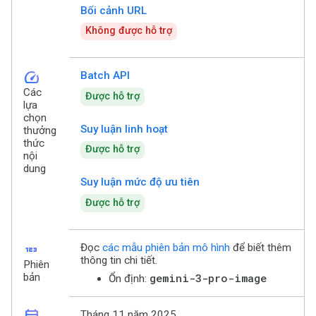
Bối cảnh URL
Không được hỗ trợ
speed
Batch API
Các
Được hỗ trợ
lựa
chọn
Suy luận linh hoạt
thưởng
thức
Được hỗ trợ
nội
dung
Suy luận mức độ ưu tiên
Được hỗ trợ
123
Đọc
các mẫu phiên bản mô hình
để biết thêm
thông tin chi tiết.
Phiên
bản
gemini-3-pro-image
Ổn định:
Tháng 11 năm 2025