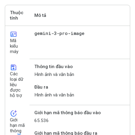
Thuộc
Mô tả
tính
id_card
gemini-3-pro-image
Mã
kiểu
máy
save
Thông tin đầu vào
Các
Hình ảnh và văn bản
loại dữ
liệu
Đầu ra
được
Hình ảnh và văn bản
hỗ trợ
token_auto
Giới hạn mã thông báo đầu vào
Giới
65.536
hạn mã
thông
Giới hạn mã thông báo đầu ra