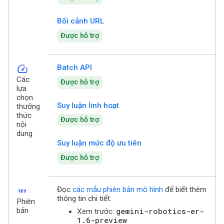
Bối cảnh URL
Được hỗ trợ
speed
Batch API
Các
Được hỗ trợ
lựa
chọn
Suy luận linh hoạt
thưởng
thức
Được hỗ trợ
nội
dung
Suy luận mức độ ưu tiên
Được hỗ trợ
123
Đọc
các mẫu phiên bản mô hình
để biết thêm
thông tin chi tiết.
Phiên
bản
gemini-robotics-er-
Xem trước:
1.6-preview