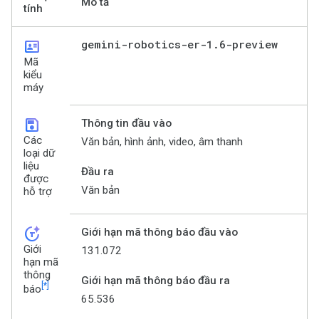
Mô tả
tính
id_card
gemini-robotics-er-1
.
6-preview
Mã
kiểu
máy
save
Thông tin đầu vào
Các
Văn bản, hình ảnh, video, âm thanh
loại dữ
liệu
Đầu ra
được
Văn bản
hỗ trợ
token_auto
Giới hạn mã thông báo đầu vào
Giới
131.072
hạn mã
thông
Giới hạn mã thông báo đầu ra
[*]
báo
65.536