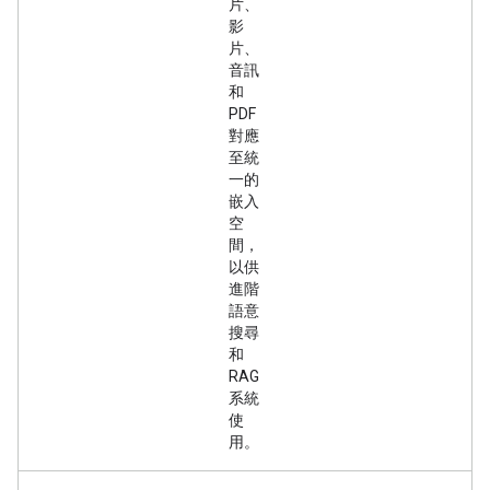
片、
影
片、
音訊
和
PDF
對應
至統
一的
嵌入
空
間，
以供
進階
語意
搜尋
和
RAG
系統
使
用。