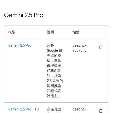
Gemini 2
.
5 Pro
模型
說明
端點
gemini-
Gemini 2.5 Pro
這是
2.5-pro
Google 最
先進的模
型，專為
處理複雜
任務而設
計，具備
2.5 系列的
深層推論
和程式設
計能力。
gemini-
Gemini 2.5 Pro TTS
高保真語