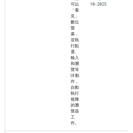
10-2025
可以
「看
見」
數位
螢
幕，
並執
行點
選、
輸入
和瀏
覽等
UI 動
作，
自動
執行
複雜
的瀏
覽器
工
作。