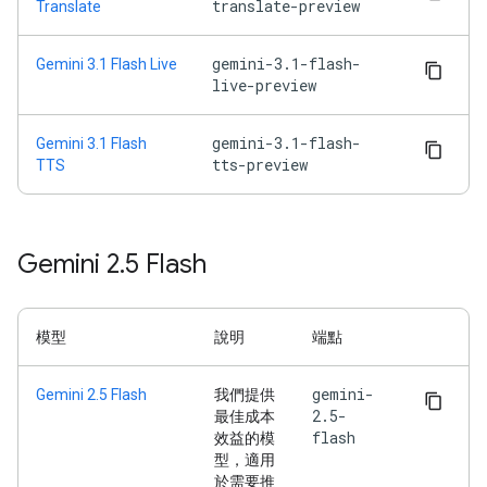
translate-preview
Translate
gemini-3.1-flash-
Gemini 3.1 Flash Live
live-preview
gemini-3.1-flash-
Gemini 3.1 Flash
tts-preview
TTS
Gemini 2
.
5 Flash
模型
說明
端點
gemini-
Gemini 2.5 Flash
我們提供
2.5-
最佳成本
flash
效益的模
型，適用
於需要推