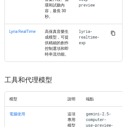
preview
環和試聽內
容，最長 30
秒。
lyria-
Lyria RealTime
高保真音樂生
realtime-
成模型，可提
exp
供精細的創作
控制選項和即
時串流功能。
工具和代理模型
模型
說明
端點
gemini-2.5-
電腦使用
這項
computer-
專用
use-preview-
模型