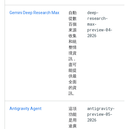
deep-
Gemini Deep Research Max
自動
research-
從數
max-
百個
preview-04-
來源
2026
收集
和統
整情
境資
訊，
盡可
能提
供最
全面
的資
訊。
antigravity-
Antigravity Agent
這項
preview-05-
功能
2026
是用
途廣