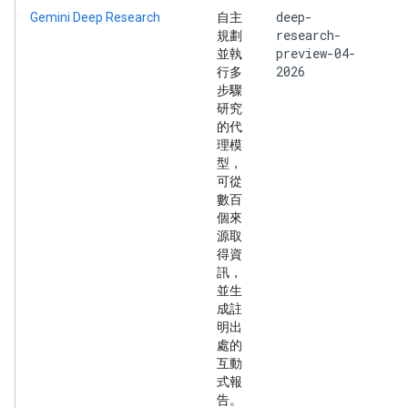
deep-
Gemini Deep Research
自主
research-
規劃
preview-04-
並執
2026
行多
步驟
研究
的代
理模
型，
可從
數百
個來
源取
得資
訊，
並生
成註
明出
處的
互動
式報
告。