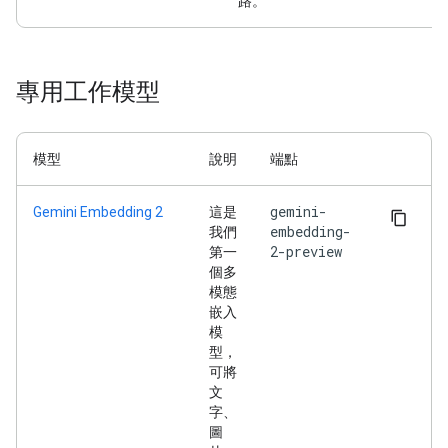
路。
專用工作模型
模型
說明
端點
gemini-
Gemini Embedding 2
這是
embedding-
我們
2-preview
第一
個多
模態
嵌入
模
型，
可將
文
字、
圖