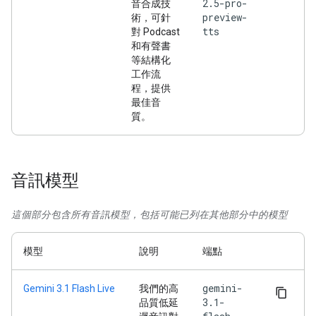
2.5-pro-
音合成技
preview-
術，可針
tts
對 Podcast
和有聲書
等結構化
工作流
程，提供
最佳音
質。
音訊模型
這個部分包含所有音訊模型，包括可能已列在其他部分中的模型
模型
說明
端點
gemini-
Gemini 3.1 Flash Live
我們的高
3.1-
品質低延