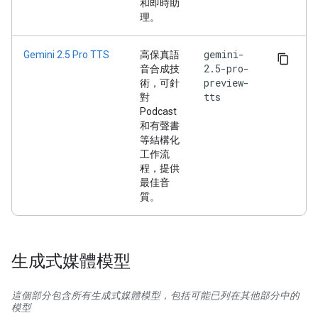
和即時助
理。
gemini-
Gemini 2.5 Pro TTS
高保真語
2.5-pro-
音合成技
preview-
術，可針
tts
對
Podcast
和有聲書
等結構化
工作流
程，提供
最佳音
質。
生成式媒體模型
這個部分包含所有生成式媒體模型，包括可能已列在其他部分中的
模型