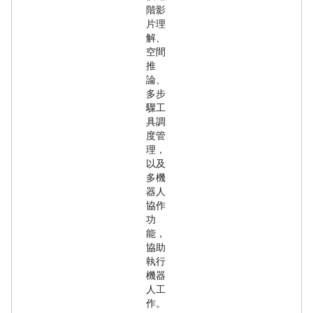
階影
片理
解、
空間
推
論、
多步
驟工
具調
度管
理，
以及
多機
器人
協作
功
能，
協助
執行
機器
人工
作。