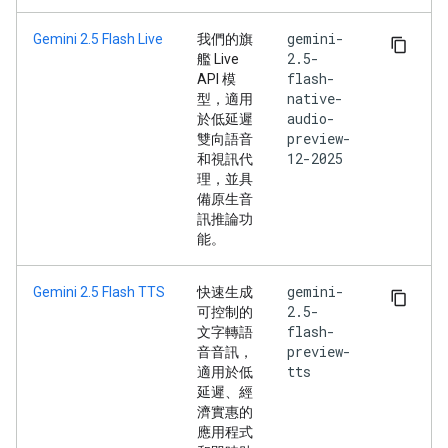
gemini-
Gemini 2.5 Flash Live
我們的旗
2.5-
艦 Live
flash-
API 模
native-
型，適用
audio-
於低延遲
preview-
雙向語音
12-2025
和視訊代
理，並具
備原生音
訊推論功
能。
gemini-
Gemini 2.5 Flash TTS
快速生成
2.5-
可控制的
flash-
文字轉語
preview-
音音訊，
tts
適用於低
延遲、經
濟實惠的
應用程式