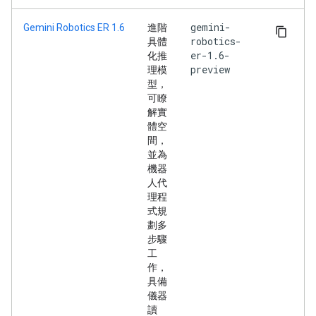
gemini-
Gemini Robotics ER 1.6
進階
robotics-
具體
er-1.6-
化推
preview
理模
型，
可瞭
解實
體空
間，
並為
機器
人代
理程
式規
劃多
步驟
工
作，
具備
儀器
讀