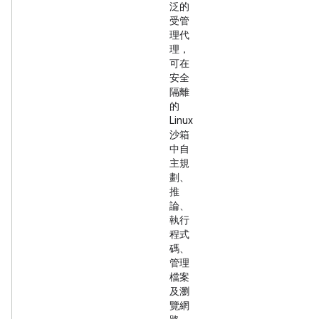
泛的
受管
理代
理，
可在
安全
隔離
的
Linux
沙箱
中自
主規
劃、
推
論、
執行
程式
碼、
管理
檔案
及瀏
覽網