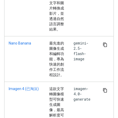
文字和圖
片轉換成
影片，並
透過自然
語言調整
結果。
gemini-
Nano Banana
最先進的
2.5-
圖像生成
flash-
和編輯功
image
能，專為
快速的創
作工作流
程設計。
imagen-
Imagen 4 (已淘汰)
這款文字
4.0-
轉圖像模
generate
型可快速
生成圖
像，最高
解析度可