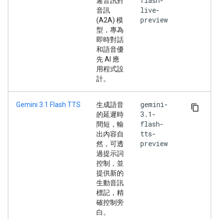
flash-
遲音訊對
live-
音訊
preview
(A2A) 模
型，專為
即時對話
和語音優
先 AI 應
用程式設
計。
gemini-
Gemini 3.1 Flash TTS
生成語音
3.1-
的延遲時
flash-
間短，輸
tts-
出內容自
preview
然，可透
過提示詞
控制，並
提供新的
生動音訊
標記，精
確控制旁
白。