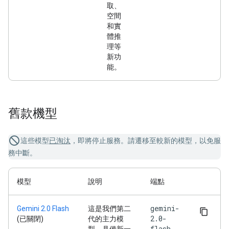
取、
空間
和實
體推
理等
新功
能。
舊款機型
這些模型
已淘汰
，即將停止服務。請遷移至較新的模型，以免服
務中斷。
模型
說明
端點
gemini-
Gemini 2.0 Flash
這是我們第二
2.0-
(已關閉)
代的主力模
flash