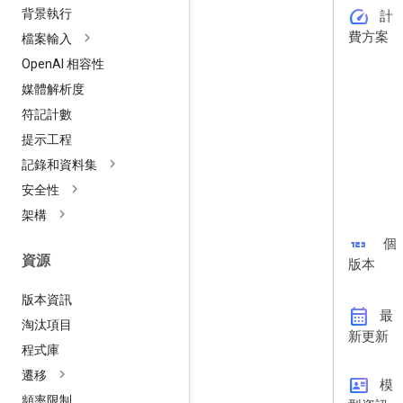
speed
背景執行
計
費方案
檔案輸入
Open
AI 相容性
媒體解析度
符記計數
提示工程
記錄和資料集
安全性
架構
123
個
資源
版本
版本資訊
calendar_month
最
淘汰項目
新更新
程式庫
遷移
id_card
模
頻率限制