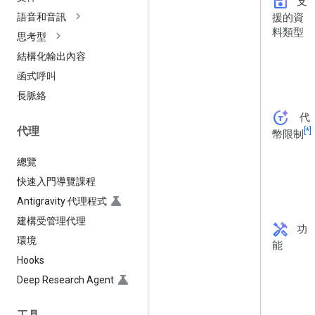
save
支
援的資
語音和音訊
料類型
思考型
結構化輸出內容
函式呼叫
長脈絡
token_auto
代
代理
[*]
幣限制
總覽
快速入門導覽課程
Antigravity 代理程式
建構受管理代理
handyman
功
環境
能
Hooks
Deep Research Agent