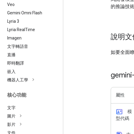
Veo
的推論技
Gemini Omni Flash
Lyria 3
Lyria Real
Time
說明文
Imagen
文字轉語音
如要全面
直播
即時翻譯
嵌入
gemini
機器人工學
核心功能
屬性
文字
id_card
模
圖片
型代碼
影片
文件